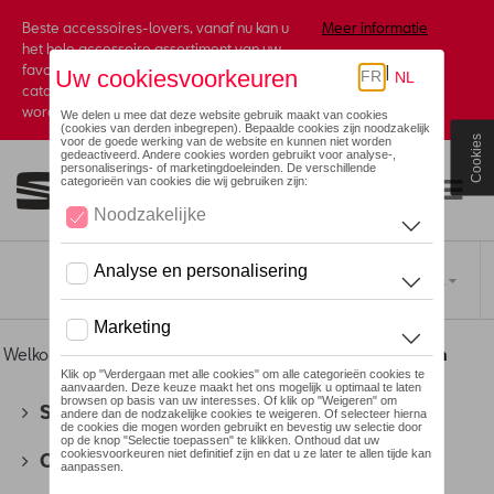
Beste accessoires-lovers, vanaf nu kan u
Meer informatie
het hele accessoire assortiment van uw
favoriete merk terugvinden in de online
catalogus. Deze kunnen steeds besteld
worden via uw dealer.
Cookies
Toggle navigation
NL
Welkom
>
Voor u
>
Heritage Collectie
>
Kleding
> Truien
SEAT
(178)
CUPRA
(201)