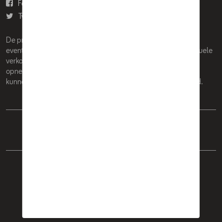
Facebook
Youtube
Twitter
Instagram
De prijzen op deze site zijn adviesprijzen (incl. btw), exclusief
eventuele installatiekosten. Voor meer informatie over de actuele
verkoopprijs en de eventuele installatiekosten kunt u contact
opnemen met uw concessiehouder / agent. De adviesprijzen
kunnen zonder voorafgaande kennisgeving worden gewijzigd.
Nederlands
Français
Cookie Policy
Privacybeleid
Wettelijke bepalingen