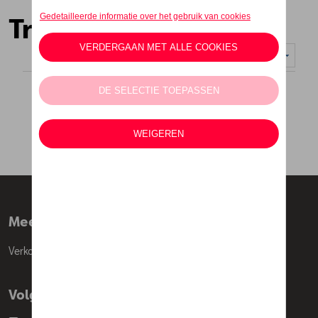
Truien
Weergeven :
Meer info
Verkoopsvoorwaarden
Volg Ons