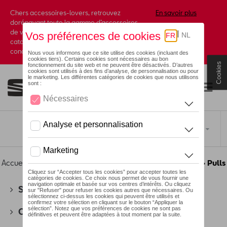
Chers accessoires-lovers, retrouvez
En savoir plus
dorénavant toute la gamme d’accessoires
de votre marque préférée sous forme de
catalogue à commander auprès de votre
concessionaire.
Cookies
Toggle navigation
FR
Accueil
>
Pour vous
>
Héritage Collection
>
Vêtements
> Pulls
SEAT
(178)
CUPRA
(201)