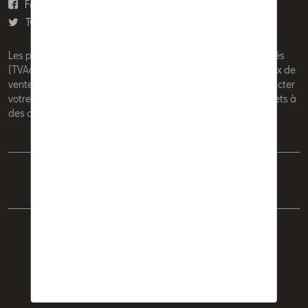
Facebook
Youtube
Twitter
Instagram
Les prix affichés sur le présent site sont des prix recommandés
(TVAc), hors éventuels frais de montage. Pour connaitre le prix de
vente actuel et les éventuels frais de montage, veuillez contacter
votre concessionnaire/agent. Les prix recommandés sont sujets à
des changements sans préavis.
Français
Nederlands
Cookie Policy
Vie privée
Mentions légales