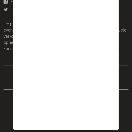
Facebook
Youtube
Twitter
Instagram
De prijzen op deze site zijn adviesprijzen (incl. btw), exclusief
eventuele installatiekosten. Voor meer informatie over de actuele
verkoopprijs en de eventuele installatiekosten kunt u contact
opnemen met uw concessiehouder / agent. De adviesprijzen
kunnen zonder voorafgaande kennisgeving worden gewijzigd.
Nederlands
Français
Cookie Policy
Privacybeleid
Wettelijke bepalingen