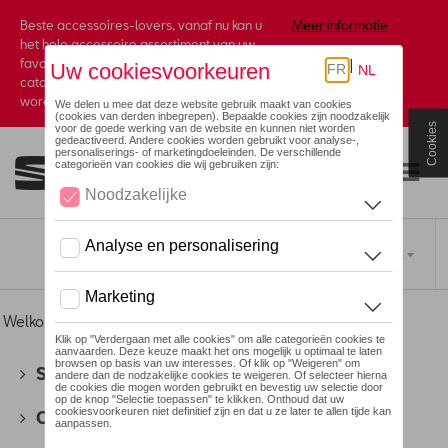
Beste accessoires-lovers, vanaf nu kan u
Meer informatie
het hele accessoire assortiment van uw
favoriete merk terugvinden in de online
catalogus. Deze kunnen steeds besteld
worden via uw dealer.
Cookies
Toggle navigation
NL
Welkom
>
Voor u
> ID Polo Collectie
SEAT
(178)
CUPRA
(201)