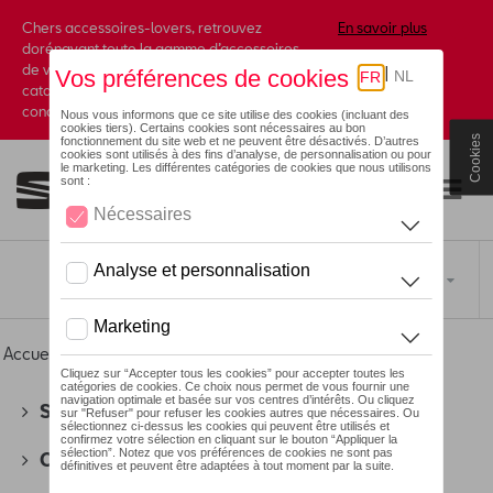
Chers accessoires-lovers, retrouvez
En savoir plus
dorénavant toute la gamme d’accessoires
de votre marque préférée sous forme de
catalogue à commander auprès de votre
concessionaire.
Cookies
Toggle navigation
FR
Accueil
>
Pour vous
> ID Polo Collection
SEAT
(178)
CUPRA
(201)