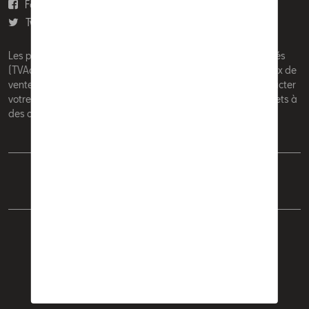
Facebook
Youtube
Twitter
Instagram
Les prix affichés sur le présent site sont des prix recommandés
(TVAc), hors éventuels frais de montage. Pour connaitre le prix de
vente actuel et les éventuels frais de montage, veuillez contacter
votre concessionnaire/agent. Les prix recommandés sont sujets à
des changements sans préavis.
Français
Nederlands
Cookie Policy
Vie privée
Mentions légales