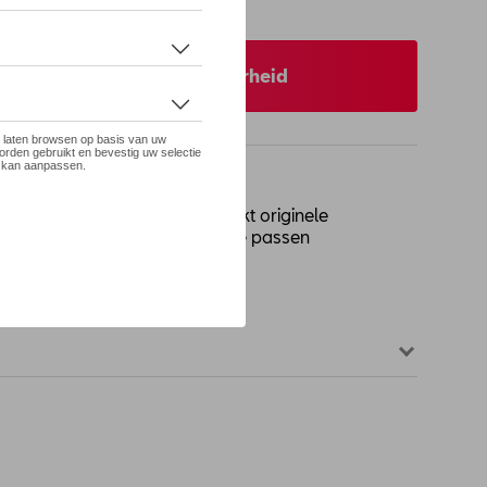
 op stock
 uw dealer voor beschikbaarheid
envoudig te monteren, gebruikt originele
de noodzaak om de auto aan te passen