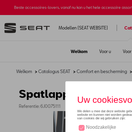
Beste accessoires-lovers, vanaf nu kan u het hele accessoire asso
Modellen (SEAT WEBSITE)
Cat
Welkom
Voor u
Voor
Welkom
>
Catalogus SEAT
>
Comfort en bescherming
Spatlappenset voor
Referentie: 6J0075111