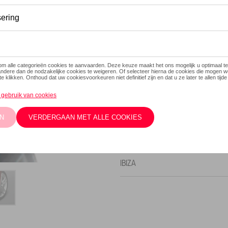
Dit product is momenteel niet
Contacteer
Beschrijving
Aangepast aan het voertuig E
bevestigingspunten zonder 
Model(len)
IBIZA