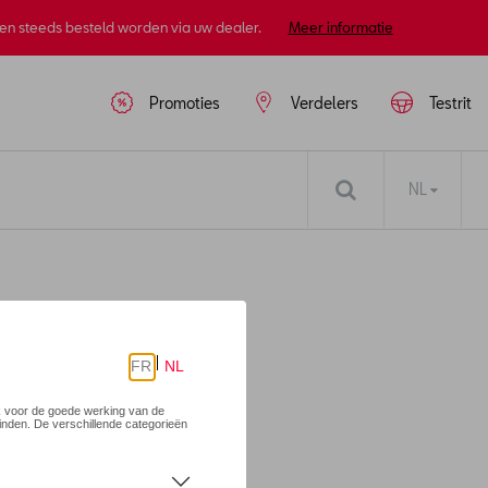
nen steeds besteld worden via uw dealer.
Meer informatie
Promoties
Verdelers
Testrit
NL