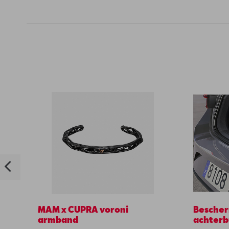
MAM x CUPRA voroni
Bescher
armband
achter