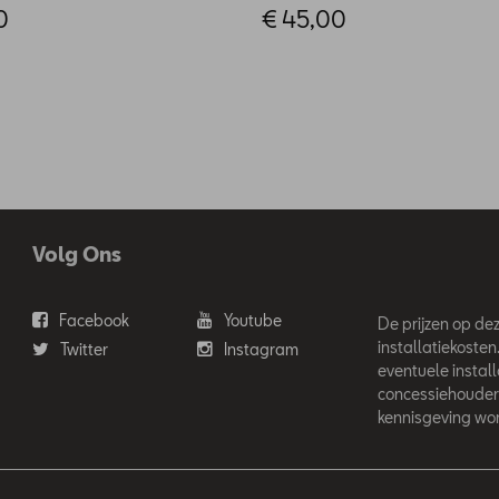
0
€ 45,00
Volg Ons
Facebook
Youtube
De prijzen op deze
installatiekosten
Twitter
Instagram
eventuele instal
concessiehouder
kennisgeving wor