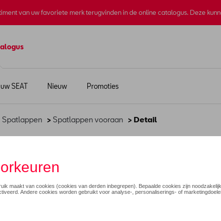
rtiment van uw favoriete merk terugvinden in de online catalogus. Deze kun
alogus
 uw SEAT
Nieuw
Promoties
>
Spatlappen
>
Spatlappen vooraan
> Detail
€ 75,65