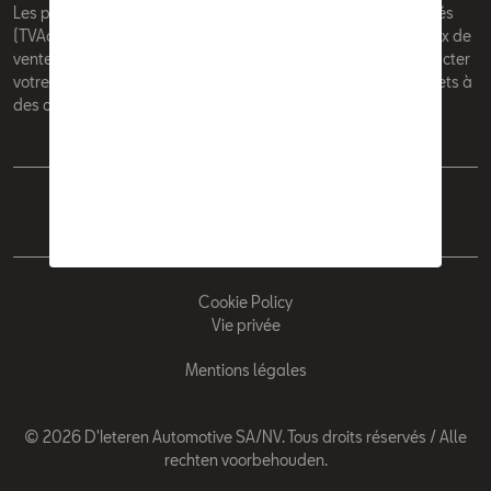
Les prix affichés sur le présent site sont des prix recommandés
(TVAc), hors éventuels frais de montage. Pour connaitre le prix de
vente actuel et les éventuels frais de montage, veuillez contacter
votre concessionnaire/agent. Les prix recommandés sont sujets à
des changements sans préavis.
Français
Nederlands
Cookie Policy
Vie privée
Mentions légales
© 2026 D'Ieteren Automotive SA/NV. Tous droits réservés / Alle
rechten voorbehouden.