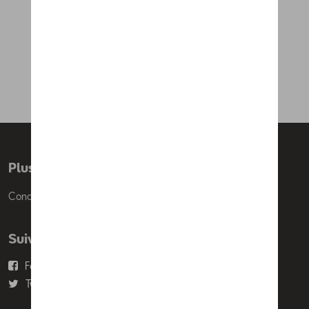
GOBIK x CUPRA short de
cyclisme pour femmes
180,00 €
Plus d'informations
Conditions de vente
Suivez nous
Facebook
Youtube
Twitter
Instagram