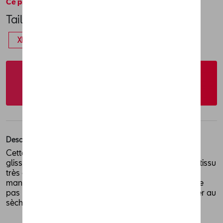
Ce produit n'est actuellement pas de stock
Taille
XL
L
M
S
XS
Vérifiez la disponibilité auprès de votre
concessionnaire
Description
Cette veste en cuir de haute qualité avec fermeture à
glissière et poches extérieures est fabriquée dans un tissu
très confortable et porte le logo CUPRA cousu sur la
manche. Matériaux: 100% cuir Conseils d'entretien: Ne
pas repasser. Ne pas laver en machine. Ne pas sécher au
sèche-linge. Couleur: noir