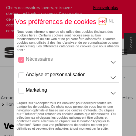
Chers accessoires-lovers, retrouvez
En savoir plus
dorénavant toute la gamme d’accessoires
de votre marque préférée sous forme de
catalogue à commander auprès de votre
concessionaire.
Cookies
Toggle navigation
FR
Accueil
>
Pour vous
>
CUPRA
>
Essentials Collection
>
Vestes
>
Hommes
> Détail
Vestes en cuir CUPRA