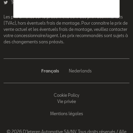
Twitter
Instagram
Les prix affichés sur le présent site sont des prix recommandés
(TVAc), hors éventuels frais de montage. Pour connaitre le prix de
vente actuel et les éventuels frais de montage, veuillez contacter
votre concessionnaire/agent. Les prix recommandés sont sujets à
des changements sans préavis.
Français
Nederlands
Cookie Policy
Vie privée
Mentions légales
© 2026 D'Ieteren Automotive SA/NV. Tous droits réservés / Alle