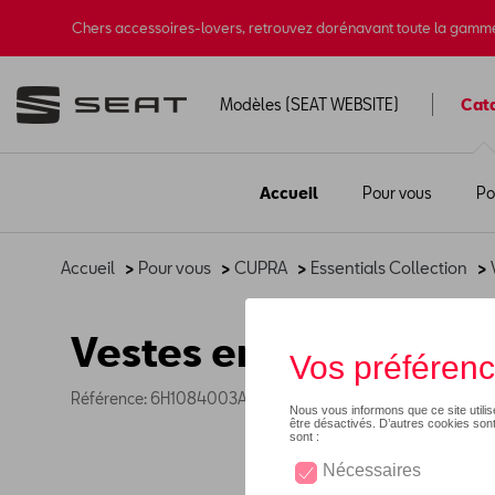
Chers accessoires-lovers, retrouvez dorénavant toute la gamm
Modèles (SEAT WEBSITE)
Cat
Accueil
Pour vous
Po
Accueil
>
Pour vous
>
CUPRA
>
Essentials Collection
>
Vestes en cuir CUPRA
Référence: 6H1084003A KCF