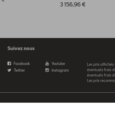
3 156,96 €
Suivez nous
Facebook
Youtube
Les prix affichés
éventuels frais d
Twitter
Instagram
éventuels frais 
Les prix recomm
'Ieteren Automotive SA/NV. Tous droits réservés / Alle rechten voor