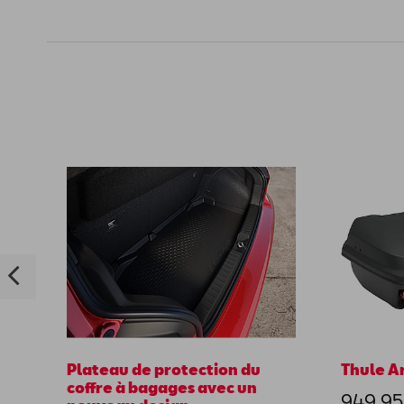
Plateau de protection du
Thule A
coffre à bagages avec un
949,95