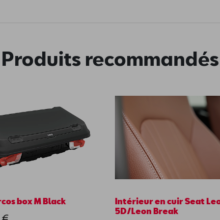
Produits recommandés
rcos box M Black
Intérieur en cuir Seat Le
5D/Leon Break
 €