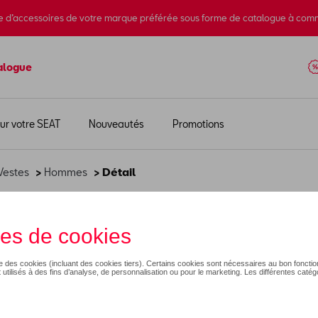
e d’accessoires de votre marque préférée sous forme de catalogue à com
alogue
ur votre SEAT
Nouveautés
Promotions
Vestes
>
Hommes
> Détail
 - S
360,00 €