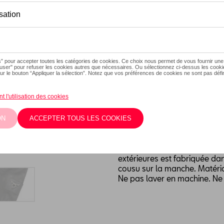
Ce produit n'est actuellement
Taille
XXL
XL
L
M
Vérifiez la dispo
Description
Cette veste en cuir de haute 
extérieures est fabriquée da
cousu sur la manche. Matéria
Ne pas laver en machine. Ne 