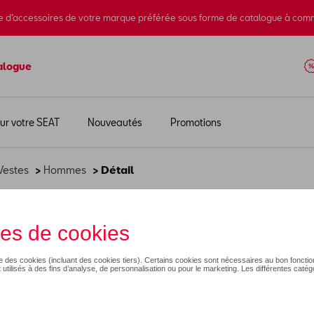
e d’accessoires de votre marque préférée sous forme de catalogue à com
alogue
ur votre SEAT
Nouveautés
Promotions
Vestes
>
Hommes
> Détail
RA - M
189,99 €