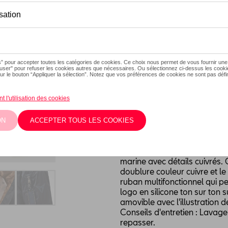
Ce produit n'est actuellement
Taille
XXL
XL
L
S
Vérifiez la dispo
Description
Blouson bomber iconique ave
marine avec détails cuivrés. 
doublure couleur cuivre et l
ruban multifonctionnel qui p
logo en silicone ton sur ton s
amovible avec l'illustration d
Conseils d'entretien : Lavag
repasser.