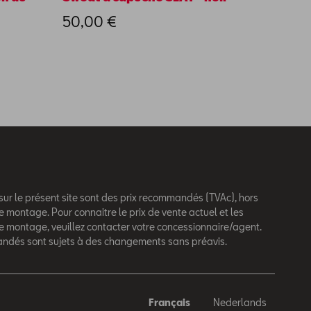
moons
50,00 €
80,01
 sur le présent site sont des prix recommandés (TVAc), hors
e montage. Pour connaitre le prix de vente actuel et les
de montage, veuillez contacter votre concessionnaire/agent.
andés sont sujets à des changements sans préavis.
Français
Nederlands