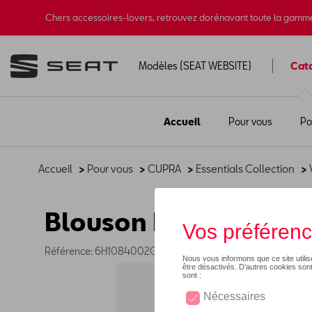
Chers accessoires-lovers, retrouvez dorénavant toute la gamm
Modèles (SEAT WEBSITE)
Cat
Accueil
Pour vous
Po
Accueil
>
Pour vous
>
CUPRA
>
Essentials Collection
>
Blouson bomber CUP
Référence: 6H1084002G AAC