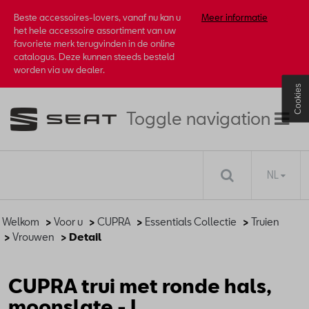
Beste accessoires-lovers, vanaf nu kan u
Meer informatie
het hele accessoire assortiment van uw
favoriete merk terugvinden in de online
catalogus. Deze kunnen steeds besteld
worden via uw dealer.
Cookies
Toggle navigation
NL
Welkom
>
Voor u
>
CUPRA
>
Essentials Collectie
>
Truien
>
Vrouwen
> Detail
CUPRA trui met ronde hals,
moonslate - L