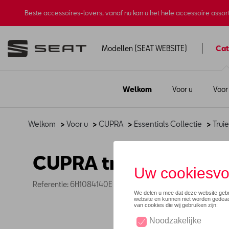
Beste accessoires-lovers, vanaf nu kan u het hele accessoire asso
Modellen (SEAT WEBSITE)
Cat
Welkom
Voor u
Voor
Welkom
>
Voor u
>
CUPRA
>
Essentials Collectie
>
Trui
CUPRA trui met ronde 
Referentie: 6H1084140E OBQ