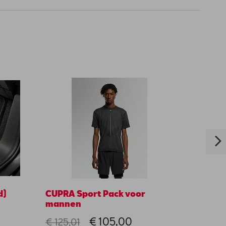
d)
CUPRA Sport Pack voor
Full L
mannen
+ 9WC
€ 105,00
€ 26
€ 125,01