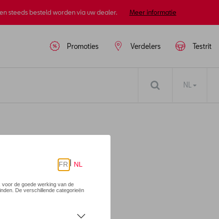
nen steeds besteld worden via uw dealer.
Meer informatie
Promoties
Verdelers
Testrit
NL