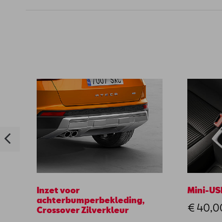
Inzet voor
Mini-US
achterbumperbekleding,
€ 40,0
Crossover Zilverkleur