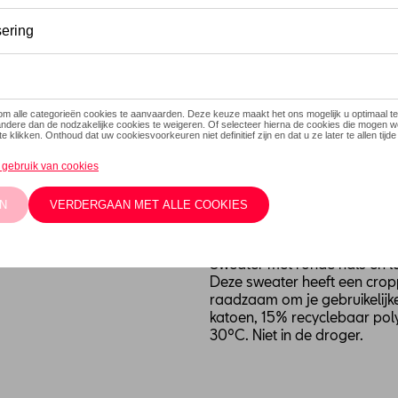
Dit product is momenteel niet
Maat
XXL
XL
L
M
Contacteer
Beschrijving
Sweater met ronde hals en l
Deze sweater heeft een croppe
raadzaam om je gebruikelijk
katoen, 15% recyclebaar pol
30ºC. Niet in de droger.