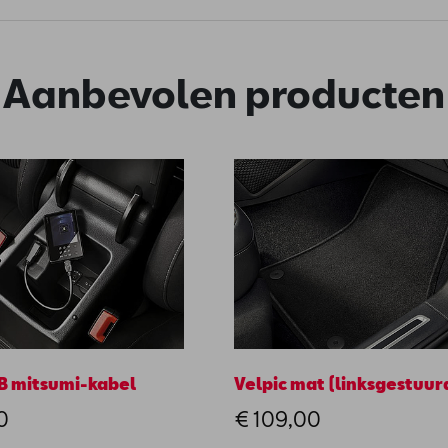
Aanbevolen producten
B mitsumi-kabel
Velpic mat (linksgestuur
0
€ 109,00