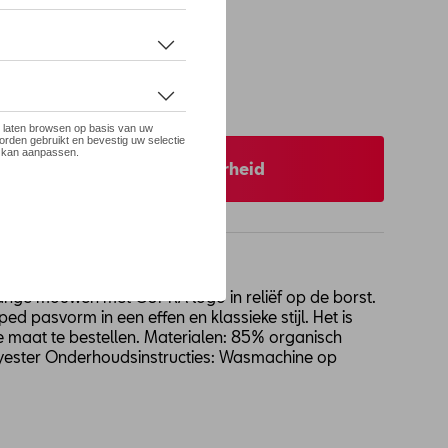
 op stock
S
 uw dealer voor beschikbaarheid
ange mouwen met CUPRA logo in reliëf op de borst.
d pasvorm in een effen en klassieke stijl. Het is
e maat te bestellen. Materialen: 85% organisch
yester Onderhoudsinstructies: Wasmachine op