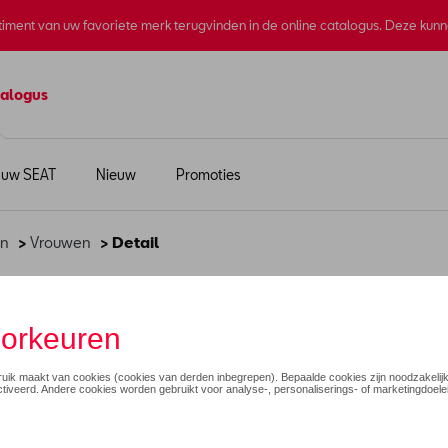
rtiment van uw favoriete merk terugvinden in de online catalogus. Deze kun
alogus
 uw SEAT
Nieuw
Promoties
en
>
Vrouwen
> Detail
hals, bruin - XS
€ 80,01