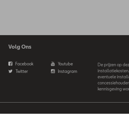
Volg Ons
Facebook
Youtube
De prijzen op deze
installatiekosten
Twitter
Instagram
eventuele instal
concessiehouder
kennisgeving wor
'Ieteren Automotive SA/NV. Tous droits réservés / Alle rechten voor