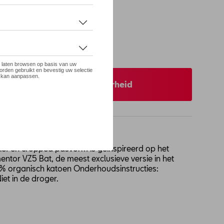
 op stock
XS
 uw dealer voor beschikbaarheid
liëf en cropped pasvorm is geïnspireerd op het
tor VZ5 Bat, de meest exclusieve versie in het
0% organisch katoen Onderhoudsinstructies:
t in de droger.