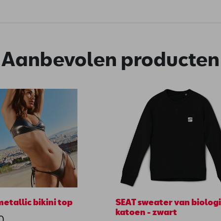
Aanbevolen producten
tallic bikini top
SEAT sweater van biolog
katoen - zwart
0