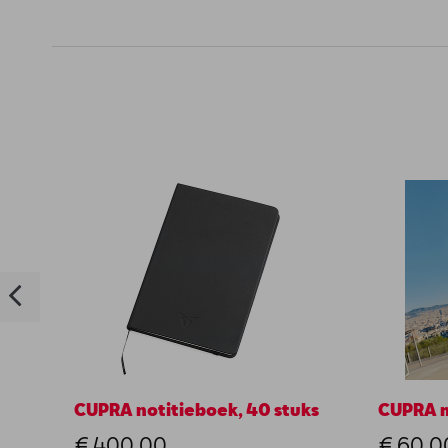
CUPRA notitieboek, 40 stuks
CUPRA me
€ 400,00
€ 60,0