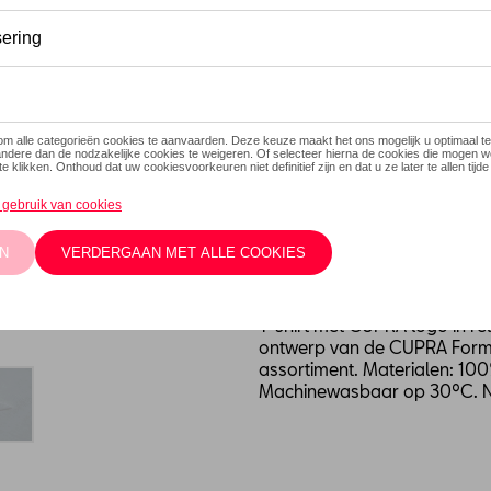
Dit product is momenteel niet
Maat
XXL
XL
L
S
Contacteer
Beschrijving
T-shirt met CUPRA logo in re
ontwerp van de CUPRA Formen
assortiment. Materialen: 10
Machinewasbaar op 30ºC. Nie