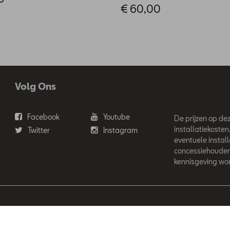
€ 60,00
Volg Ons
Facebook
Youtube
De prijzen op deze
installatiekosten
Twitter
Instagram
eventuele instal
concessiehouder
kennisgeving wor
'Ieteren Automotive SA/NV. Tous droits réservés / Alle rechten voor