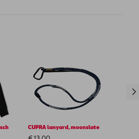
isch
CUPRA lanyard, moonslate
17" zi
licht
€ 13,00