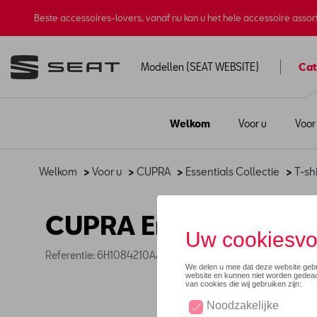
Beste accessoires-lovers, vanaf nu kan u het hele accessoire asso
Modellen (SEAT WEBSITE)
Cat
Welkom
Voor u
Voor
Welkom
>
Voor u
>
CUPRA
>
Essentials Collectie
>
T-sh
CUPRA Embossed Logo
Referentie: 6H1084210AAIBJ