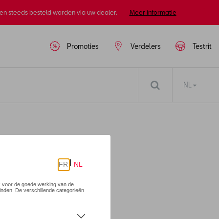
nen steeds besteld worden via uw dealer.
Meer informatie
Promoties
Verdelers
Testrit
NL