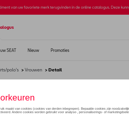
rtiment van uw favoriete merk terugvinden in de online catalogus. Deze kun
alogus
 uw SEAT
Nieuw
Promoties
irts/polo's
>
Vrouwen
> Detail
 t-shirt, moonslate - M
€ 45,00