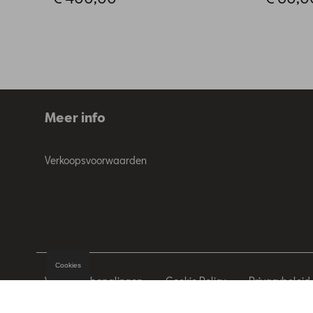
Meer info
Verkoopsvoorwaarden
Cookies
Wettelijke bepalingen
Cookie Policy
Privacybeleid
© 2026 D