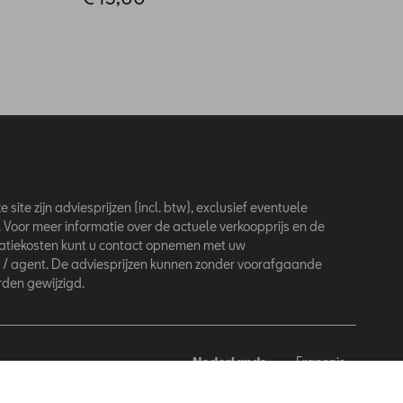
€ 30
 site zijn adviesprijzen (incl. btw), exclusief eventuele
. Voor meer informatie over de actuele verkoopprijs en de
latiekosten kunt u contact opnemen met uw
 / agent. De adviesprijzen kunnen zonder voorafgaande
den gewijzigd.
Nederlands
Français
behouden.