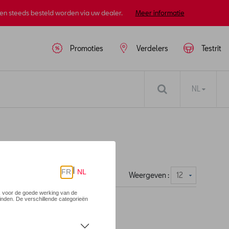
nen steeds besteld worden via uw dealer.
Meer informatie
Promoties
Verdelers
Testrit
NL
Weergeven :