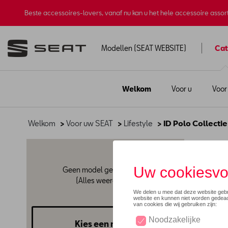
Beste accessoires-lovers, vanaf nu kan u het hele accessoire asso
Modellen (SEAT WEBSITE)
Cat
Welkom
Voor u
Voor
Welkom
>
Voor uw SEAT
>
Lifestyle
> ID Polo Collectie
ID P
Geen model geselecteerd
(Alles weergeven)
Kies een model