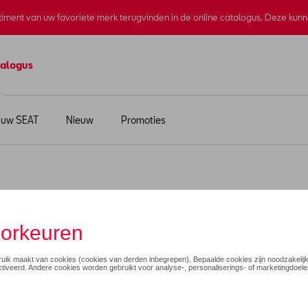
rtiment van uw favoriete merk terugvinden in de online catalogus. Deze kun
alogus
 uw SEAT
Nieuw
Promoties
olo Collectie