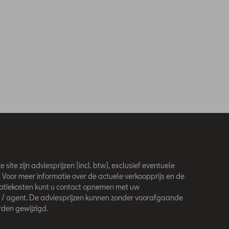
 site zijn adviesprijzen (incl. btw), exclusief eventuele
. Voor meer informatie over de actuele verkoopprijs en de
latiekosten kunt u contact opnemen met uw
 / agent. De adviesprijzen kunnen zonder voorafgaande
den gewijzigd.