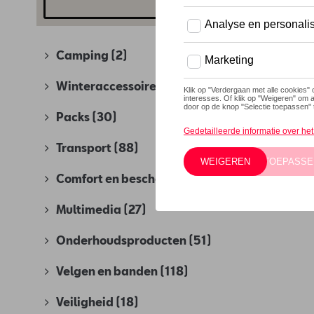
Camping
(2)
Winteraccessoires
(4)
Packs
(30)
Transport
(88)
Comfort en bescherming
(280)
Multimedia
(27)
Onderhoudsproducten
(51)
Velgen en banden
(118)
Veiligheid
(18)