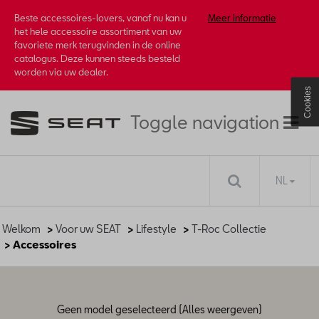
Beste accessoires-lovers, vanaf nu kan u
Meer informatie
het hele accessoire assortiment van uw
favoriete merk terugvinden in de online
catalogus. Deze kunnen steeds besteld
worden via uw dealer.
Cookies
Toggle navigation
NL
Welkom
>
Voor uw SEAT
>
Lifestyle
>
T-Roc Collectie
> Accessoires
Geen model geselecteerd (Alles weergeven)