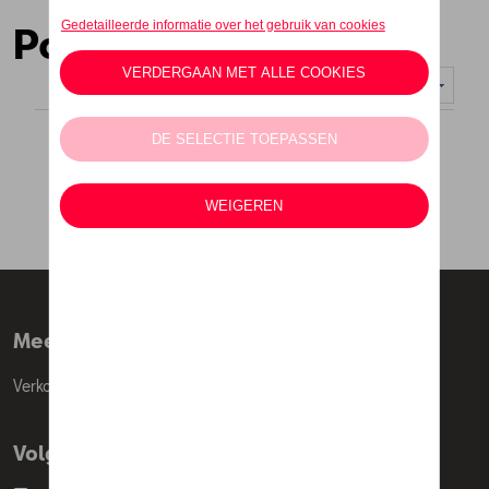
Portemonnees
Weergeven :
Meer info
Verkoopsvoorwaarden
Volg Ons