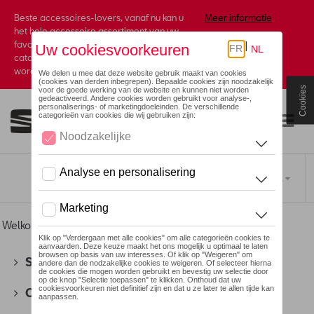
Beste accessoires-lovers, vanaf nu kan u
Meer informatie
het hele accessoire assortiment van uw
favoriete merk terugvinden in de online
catalogus. Deze kunnen steeds besteld
worden via uw dealer.
Cookies
Toggle navigation
NL
Welkom
>
Voor u
>
Leer
> Portemonnees
SEAT
(178)
CUPRA
(201)