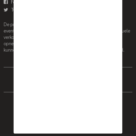
Facebook
Youtube
Twitter
Instagram
De prijzen op deze site zijn adviesprijzen (incl. btw), exclusief
eventuele installatiekosten. Voor meer informatie over de actuele
verkoopprijs en de eventuele installatiekosten kunt u contact
opnemen met uw concessiehouder / agent. De adviesprijzen
kunnen zonder voorafgaande kennisgeving worden gewijzigd.
Nederlands
Français
Cookie Policy
Privacybeleid
Wettelijke bepalingen