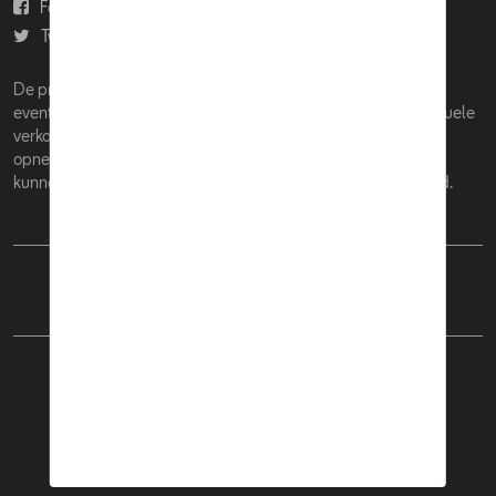
Facebook
Youtube
Twitter
Instagram
De prijzen op deze site zijn adviesprijzen (incl. btw), exclusief
eventuele installatiekosten. Voor meer informatie over de actuele
verkoopprijs en de eventuele installatiekosten kunt u contact
opnemen met uw concessiehouder / agent. De adviesprijzen
kunnen zonder voorafgaande kennisgeving worden gewijzigd.
Nederlands
Français
Cookie Policy
Privacybeleid
Wettelijke bepalingen