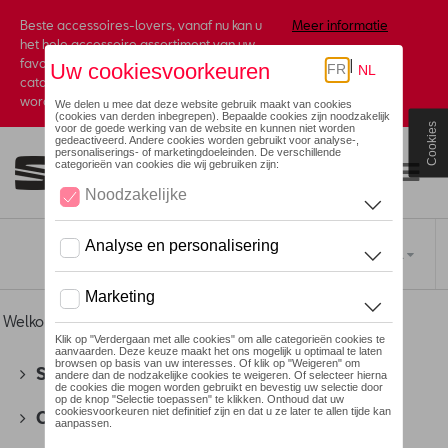
Beste accessoires-lovers, vanaf nu kan u
Meer informatie
het hele accessoire assortiment van uw
favoriete merk terugvinden in de online
catalogus. Deze kunnen steeds besteld
worden via uw dealer.
Cookies
Toggle navigation
NL
Welkom
>
Voor u
> Textiel
SEAT
(178)
CUPRA
(201)