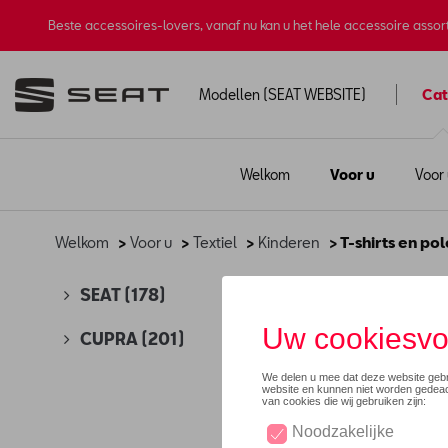
Beste accessoires-lovers, vanaf nu kan u het hele accessoire asso
Modellen (SEAT WEBSITE)
Cat
Welkom
Voor u
Voor
Welkom
>
Voor u
>
Textiel
>
Kinderen
> T-shirts en pol
T-sh
SEAT
(178)
CUPRA
(201)