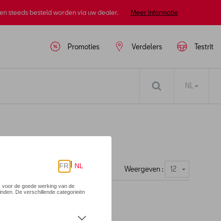
nen steeds besteld worden via uw dealer.
Meer informatie
Promoties
Verdelers
Testrit
NL
Weergeven :