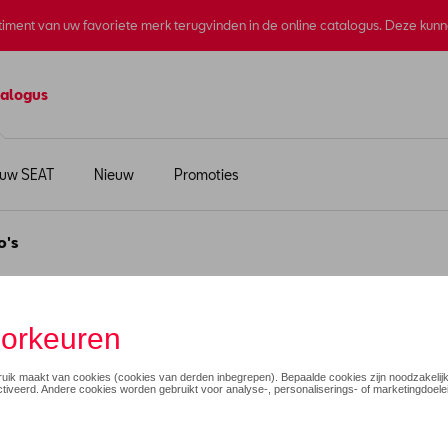
rtiment van uw favoriete merk terugvinden in de online catalogus. Deze kun
alogus
 uw SEAT
Nieuw
Promoties
o's
irts en polo's