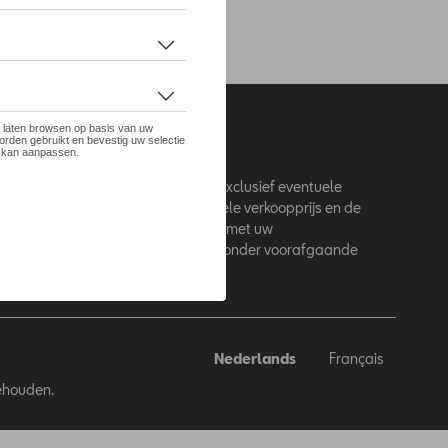
 site zijn adviesprijzen (incl. btw), exclusief eventuele
. Voor meer informatie over de actuele verkoopprijs en de
latiekosten kunt u contact opnemen met uw
 / agent. De adviesprijzen kunnen zonder voorafgaande
den gewijzigd.
Nederlands
Français
behouden.