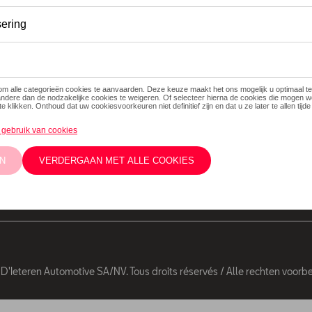
Volg Ons
Facebook
Youtube
De prijzen op deze
installatiekosten
Twitter
Instagram
eventuele instal
concessiehouder
kennisgeving wor
'Ieteren Automotive SA/NV. Tous droits réservés / Alle rechten voor