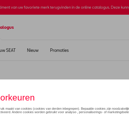
rtiment van uw favoriete merk terugvinden in de online catalogus. Deze kun
alogus
 uw SEAT
Nieuw
Promoties
erbanks