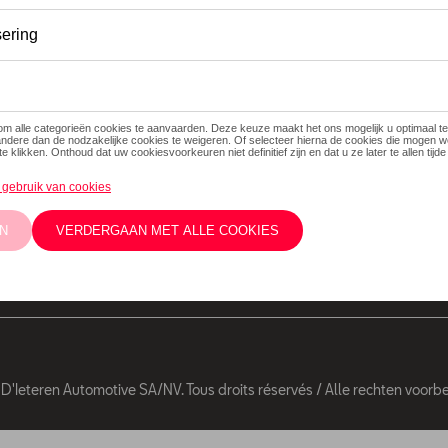
Volg Ons
Facebook
Youtube
De prijzen op deze
installatiekosten
Twitter
Instagram
eventuele instal
concessiehouder
kennisgeving wor
'Ieteren Automotive SA/NV. Tous droits réservés / Alle rechten voor