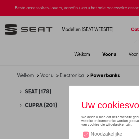
Beste accessoires-lovers, vanaf nu kan u het hele accessoire asso
Modellen (SEAT WEBSITE)
Cat
Welkom
Voor u
Voor
Welkom
>
Voor u
>
Electronica
> Powerbanks
Pow
SEAT
(178)
CUPRA
(201)