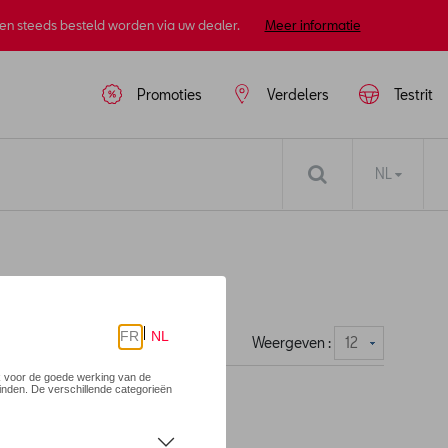
nen steeds besteld worden via uw dealer.
Meer informatie
Promoties
Verdelers
Testrit
NL
Weergeven :