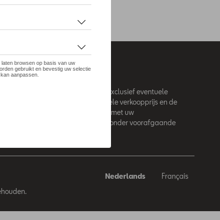
 site zijn adviesprijzen (incl. btw), exclusief eventuele
. Voor meer informatie over de actuele verkoopprijs en de
latiekosten kunt u contact opnemen met uw
 / agent. De adviesprijzen kunnen zonder voorafgaande
den gewijzigd.
Nederlands
Français
behouden.