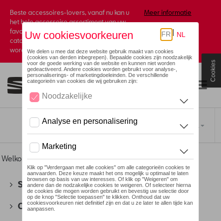
Beste accessoires-lovers, vanaf nu kan u
Meer informatie
het hele accessoire assortiment van uw
favoriete merk terugvinden in de online
catalogus. Deze kunnen steeds besteld
worden via uw dealer.
Cookies
Toggle navigation
NL
Welkom
>
Voor u
>
Divers
> Posters
SEAT
(178)
CUPRA
(201)