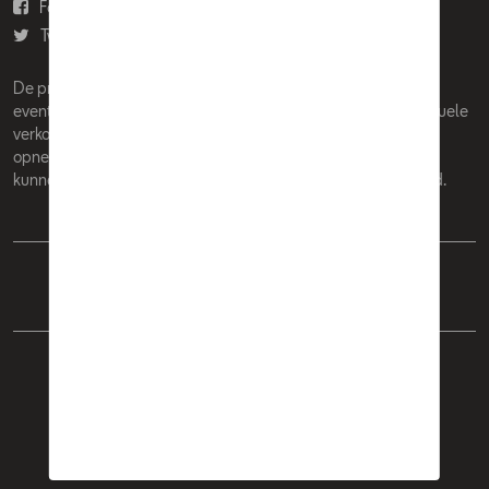
Facebook
Youtube
Twitter
Instagram
De prijzen op deze site zijn adviesprijzen (incl. btw), exclusief
eventuele installatiekosten. Voor meer informatie over de actuele
verkoopprijs en de eventuele installatiekosten kunt u contact
opnemen met uw concessiehouder / agent. De adviesprijzen
kunnen zonder voorafgaande kennisgeving worden gewijzigd.
Nederlands
Français
Cookie Policy
Privacybeleid
Wettelijke bepalingen