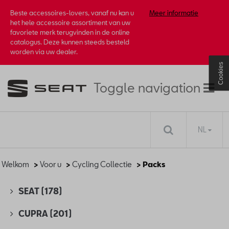
Beste accessoires-lovers, vanaf nu kan u
Meer informatie
het hele accessoire assortiment van uw
favoriete merk terugvinden in de online
catalogus. Deze kunnen steeds besteld
worden via uw dealer.
Cookies
Toggle navigation
NL
Welkom
>
Voor u
>
Cycling Collectie
> Packs
SEAT
(178)
CUPRA
(201)