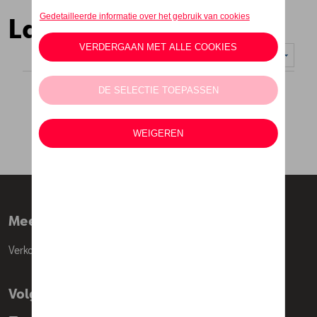
Laptoptassen
Weergeven :
Meer info
Verkoopsvoorwaarden
Volg Ons