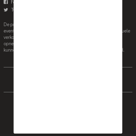
Facebook
Youtube
Twitter
Instagram
De prijzen op deze site zijn adviesprijzen (incl. btw), exclusief
eventuele installatiekosten. Voor meer informatie over de actuele
verkoopprijs en de eventuele installatiekosten kunt u contact
opnemen met uw concessiehouder / agent. De adviesprijzen
kunnen zonder voorafgaande kennisgeving worden gewijzigd.
Nederlands
Français
Cookie Policy
Privacybeleid
Wettelijke bepalingen