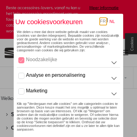
Beste accessoires-lovers, vanaf nu kan u
Meer informatie
het hele accessoire assortiment van uw
favoriete merk terugvinden in de online
catalogus. Deze kunnen steeds besteld
worden via uw dealer.
Cookies
Toggle navigation
NL
Welkom
>
Voor u
>
Bagage
> Laptoptassen
SEAT
(178)
CUPRA
(201)