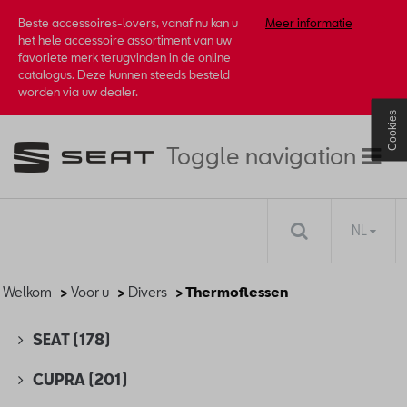
Beste accessoires-lovers, vanaf nu kan u
Meer informatie
het hele accessoire assortiment van uw
favoriete merk terugvinden in de online
catalogus. Deze kunnen steeds besteld
worden via uw dealer.
Cookies
Toggle navigation
NL
Welkom
>
Voor u
>
Divers
> Thermoflessen
SEAT
(178)
CUPRA
(201)