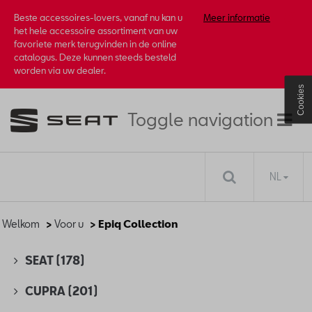
Beste accessoires-lovers, vanaf nu kan u
Meer informatie
het hele accessoire assortiment van uw
favoriete merk terugvinden in de online
catalogus. Deze kunnen steeds besteld
worden via uw dealer.
Cookies
Toggle navigation
NL
Welkom
>
Voor u
> Epiq Collection
SEAT
(178)
CUPRA
(201)