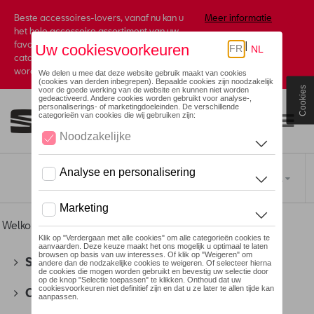
Beste accessoires-lovers, vanaf nu kan u
Meer informatie
het hele accessoire assortiment van uw
favoriete merk terugvinden in de online
catalogus. Deze kunnen steeds besteld
worden via uw dealer.
Cookies
Toggle navigation
NL
Welkom
>
Voor u
>
Textiel
>
Kinderen
> Baby
SEAT
(178)
CUPRA
(201)