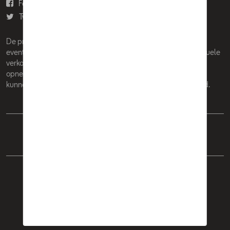
Facebook
Youtube
Twitter
Instagram
De prijzen op deze site zijn adviesprijzen (incl. btw), exclusief
eventuele installatiekosten. Voor meer informatie over de actuele
verkoopprijs en de eventuele installatiekosten kunt u contact
opnemen met uw concessiehouder / agent. De adviesprijzen
kunnen zonder voorafgaande kennisgeving worden gewijzigd.
Nederlands
Français
Cookie Policy
Privacybeleid
Wettelijke bepalingen