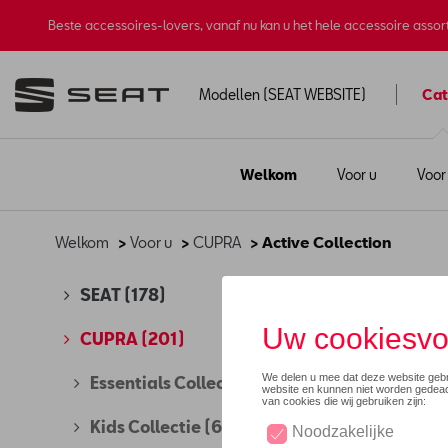
Beste accessoires-lovers, vanaf nu kan u het hele accessoire asso
Modellen (SEAT WEBSITE)
Cat
Welkom
Voor u
Voor
Welkom
>
Voor u
>
CUPRA
> Active Collection
Acti
SEAT
(178)
CUPRA
(201)
Essentials Collectie
(61)
Kids Collectie
(6)