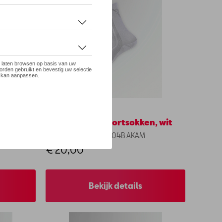
n, zwart
CUPRA lange sportsokken, wit
Referentie: 6H1084404B AKAM
€ 20,00
Bekijk details