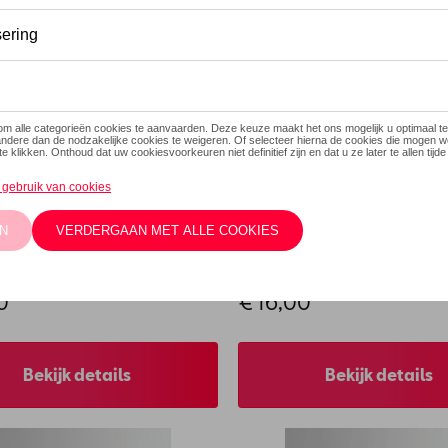
orte sportsokken, wit
CUPRA korte sportsokke
ie: 6H1084404B AGAJ
Referentie: 6H1084404B AAAC
0
€ 16,00
Bekijk details
Bekijk details