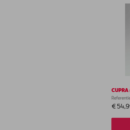
CUPRA 
Referent
€ 54,