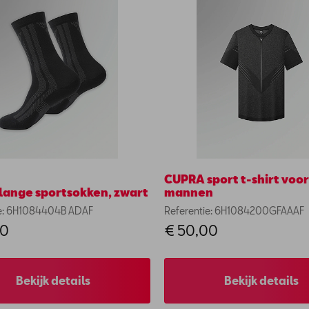
CUPRA sport t-shirt voor
lange sportsokken, zwart
mannen
ie: 6H1084404B ADAF
Referentie: 6H1084200GFAAAF
00
€ 50,00
Bekijk details
Bekijk details