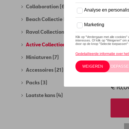
Collaboration
(69)
Beach Collectie
(11)
Raval Collection
(11)
Active Collection
(8)
Miniaturen
(7)
Accessoires
(21)
CUPRA k
Referent
Packs
(3)
€ 16,0
Laatste kans
(4)