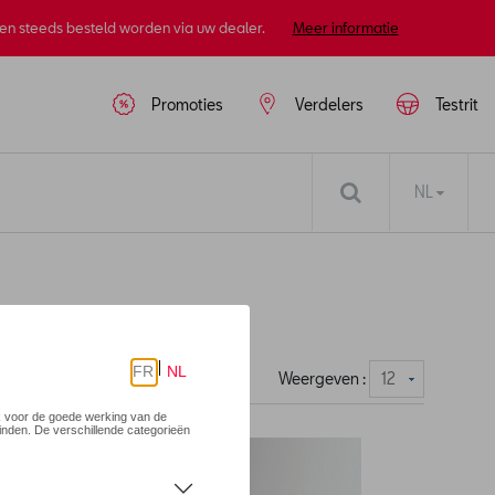
nen steeds besteld worden via uw dealer.
Meer informatie
Promoties
Verdelers
Testrit
NL
Weergeven :