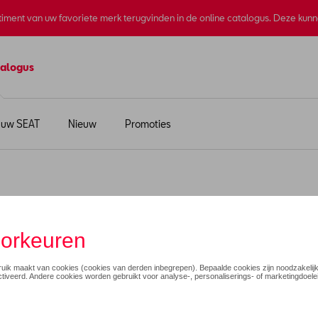
rtiment van uw favoriete merk terugvinden in de online catalogus. Deze kun
alogus
 uw SEAT
Nieuw
Promoties
ve Collection