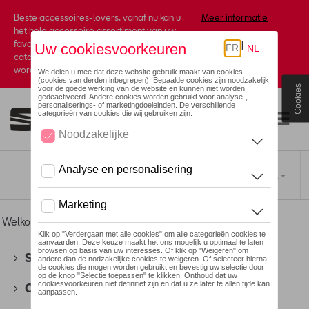
Beste accessoires-lovers, vanaf nu kan u
Meer informatie
het hele accessoire assortiment van uw
favoriete merk terugvinden in de online
catalogus. Deze kunnen steeds besteld
worden via uw dealer.
Cookies
Toggle navigation
NL
Welkom
>
Voor u
>
Active Collectie
> Accessoires
SEAT
(178)
CUPRA
(201)