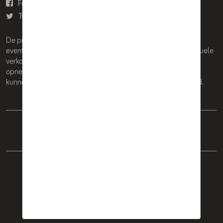
Facebook
Youtube
Twitter
Instagram
De prijzen op deze site zijn adviesprijzen (incl. btw), exclusief
eventuele installatiekosten. Voor meer informatie over de actuele
verkoopprijs en de eventuele installatiekosten kunt u contact
opnemen met uw concessiehouder / agent. De adviesprijzen
kunnen zonder voorafgaande kennisgeving worden gewijzigd.
Nederlands
Français
Cookie Policy
Privacybeleid
Wettelijke bepalingen