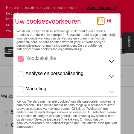
Beste accessoires-lovers, vanaf nu kan u
Meer informatie
het hele accessoire assortiment van uw
favoriete merk terugvinden in de online
catalogus. Deze kunnen steeds besteld
worden via uw dealer.
Cookies
Toggle navigation
NL
Welkom
>
Voor u
>
Heritage Collectie
> Accessoires
SEAT
(178)
CUPRA
(201)