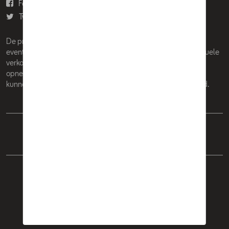
Facebook
Youtube
Twitter
Instagram
De prijzen op deze site zijn adviesprijzen (incl. btw), exclusief
eventuele installatiekosten. Voor meer informatie over de actuele
verkoopprijs en de eventuele installatiekosten kunt u contact
opnemen met uw concessiehouder / agent. De adviesprijzen
kunnen zonder voorafgaande kennisgeving worden gewijzigd.
Nederlands
Français
Cookie Policy
Privacybeleid
Wettelijke bepalingen