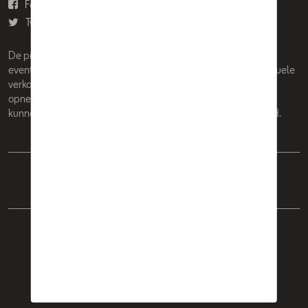
Facebook
Youtube
Twitter
Instagram
De prijzen op deze site zijn adviesprijzen (incl. btw), exclusief
eventuele installatiekosten. Voor meer informatie over de actuele
verkoopprijs en de eventuele installatiekosten kunt u contact
opnemen met uw concessiehouder / agent. De adviesprijzen
kunnen zonder voorafgaande kennisgeving worden gewijzigd.
Nederlands
Français
Cookie Policy
Privacybeleid
Wettelijke bepalingen