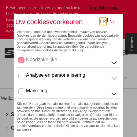
Beste accessoires-lovers, vanaf nu kan u
Meer informatie
het hele accessoire assortiment van uw
favoriete merk terugvinden in de online
catalogus. Deze kunnen steeds besteld
worden via uw dealer.
Cookies
Toggle navigation
NL
Welkom
>
Voor u
>
Miniaturen
> 1:12
SEAT
(178)
CUPRA
(201)