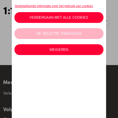
1:12
Weergeven :
Meer info
Verkoopsvoorwaarden
Volg Ons