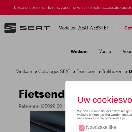
Beste accessoires-lovers, vanaf nu kan u het hele accessoire asso
Modellen (SEAT WEBSITE)
Cat
Welkom
Voor u
Voor
Welkom
>
Catalogus SEAT
>
Transport
>
Trekhaken
> D
Fietsendragerkoppel
Referentie: 10E092160