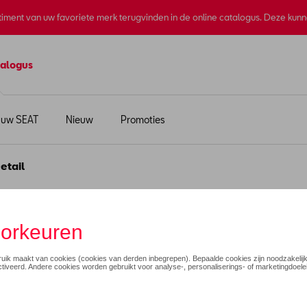
rtiment van uw favoriete merk terugvinden in de online catalogus. Deze kun
alogus
 uw SEAT
Nieuw
Promoties
etail
ing
€ 670,00