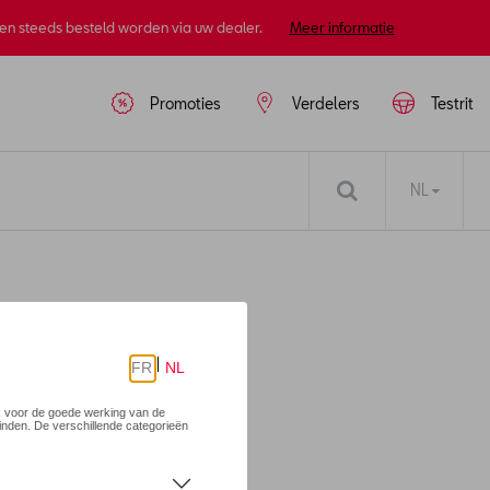
nen steeds besteld worden via uw dealer.
Meer informatie
Promoties
Verdelers
Testrit
NL