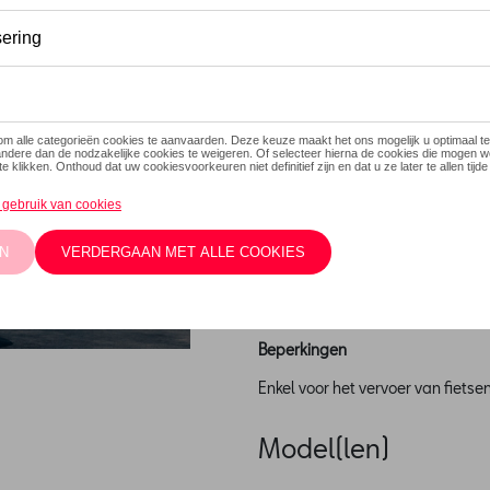
Op voorraad
Contact
Beschrijving
Breid de mogelijkheden van uw
ontworpen fietsendragerkoppeling
sportieve karakter van de CUPR
Speciaal gehomologeerd voor he
Beperkingen
Enkel voor het vervoer van fiets
Model(len)