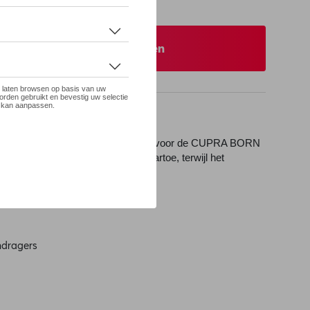
eer uw dealer om te bestellen
 CUPRA verder uit met de speciaal voor de CUPRA BORN
. Neem uw fietsen overal mee naartoe, terwijl het
A BORN behouden blijft.
t vervoer van fietsendragers
endragers