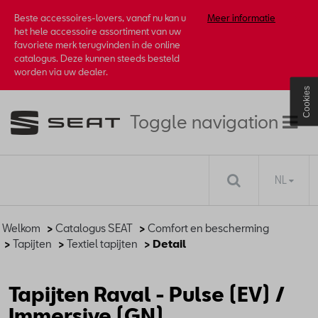
Beste accessoires-lovers, vanaf nu kan u
Meer informatie
het hele accessoire assortiment van uw
favoriete merk terugvinden in de online
catalogus. Deze kunnen steeds besteld
worden via uw dealer.
Cookies
Toggle navigation
NL
Welkom
>
Catalogus SEAT
>
Comfort en bescherming
>
Tapijten
>
Textiel tapijten
> Detail
Tapijten Raval - Pulse (EV) /
Immersive (GN)