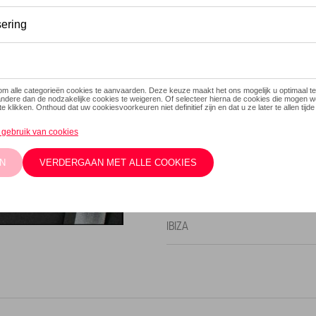
Dit product is momenteel niet
Contacteer
Beschrijving
Oprolbaar zonnescherm voor a
naar achteren te belemmeren;
Model(len)
IBIZA