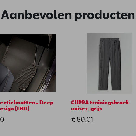
Aanbevolen producten
extielmatten - Deep
CUPRA trainingsbroek
esign (LHD)
unisex, grijs
00
€ 80,01