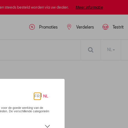
nen steeds besteld worden via uw dealer.
Meer informatie
Promoties
Verdelers
Testrit
NL