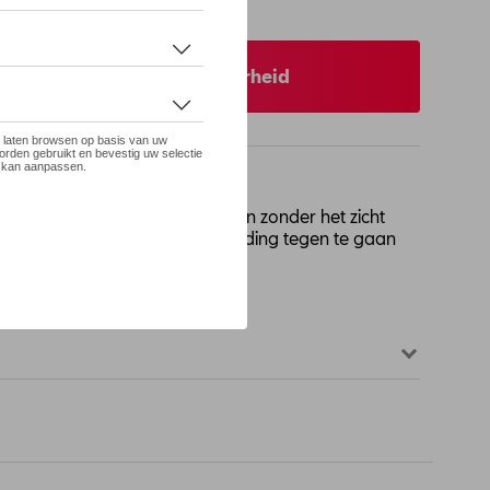
 op stock
 uw dealer voor beschikbaarheid
chterruit, houdt de zon buiten zonder het zicht
 ideaal om nachtelijke verblinding tegen te gaan