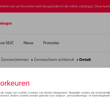
rtiment van uw favoriete merk terugvinden in de online catalogus. Deze kun
alogus
 uw SEAT
Nieuw
Promoties
>
Zonneschermen
>
Zonnescherm achterruit
> Detail
(3d)
€ 50,00