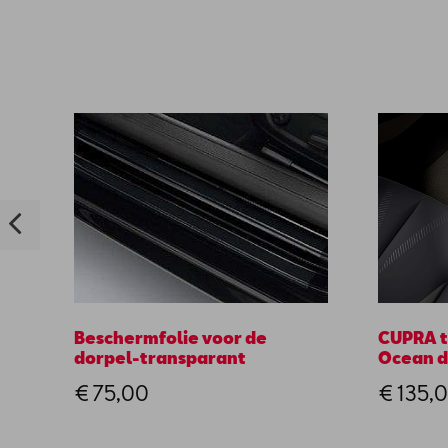
Beschermfolie voor de
CUPRA t
dorpel-transparant
Ocean d
€ 75,00
€ 135,