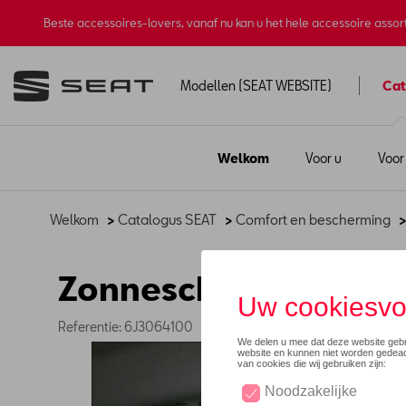
Beste accessoires-lovers, vanaf nu kan u het hele accessoire asso
Modellen (SEAT WEBSITE)
Cat
Welkom
Voor u
Voor
Welkom
>
Catalogus SEAT
>
Comfort en bescherming
Zonnescherm achter 
Referentie: 6J3064100