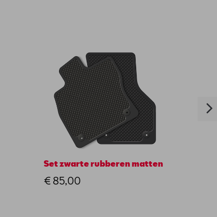
Set zwarte rubberen matten
Besch
bagag
€ 85,00
€ 90