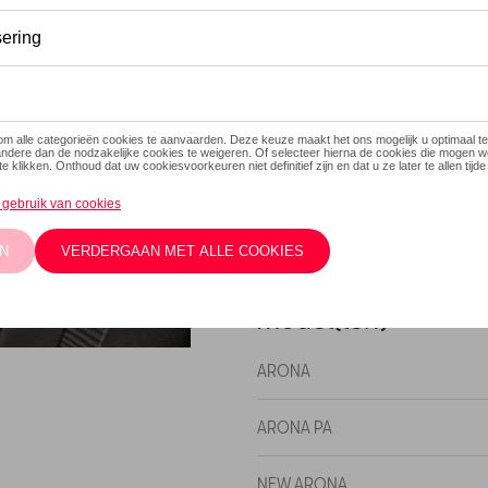
Dit product is momenteel niet
Contacteer
Beschrijving
Beschermende jaloezieën voor
jaloezieën beschermen de pa
zo de klimatologische omstan
Model(len)
ARONA
ARONA PA
NEW ARONA