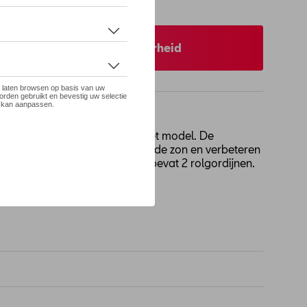
 op stock
 uw dealer voor beschikbaarheid
 de zijruiten, exclusief voor het model. De
ssagiersruimte achterin tegen de zon en verbeteren
digheden in het voertuig. Set bevat 2 rolgordijnen.