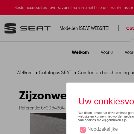
Beste accessoires-lovers, vanaf nu kan u het hele accessoire asso
Modellen (SEAT WEBSITE)
Cat
Welkom
Voor u
Voor
Welkom
>
Catalogus SEAT
>
Comfort en bescherming
Zijzonwering
Referentie: 6F9064364