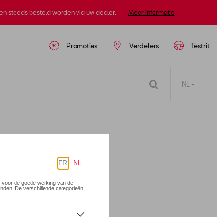
nen steeds besteld worden via uw dealer.
Meer informatie
Promoties
Verdelers
Testrit
NL