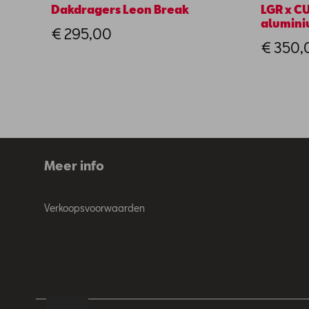
Dakdragers Leon Break
LGR x C
alumin
€ 295,00
€ 350,
Meer info
Verkoopsvoorwaarden