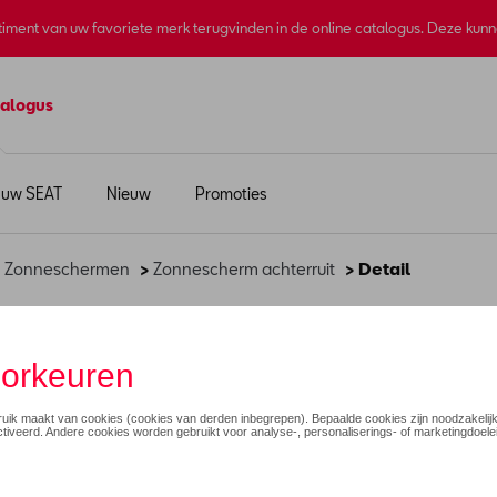
rtiment van uw favoriete merk terugvinden in de online catalogus. Deze kun
alogus
 uw SEAT
Nieuw
Promoties
>
Zonneschermen
>
Zonnescherm achterruit
> Detail
€ 65,00