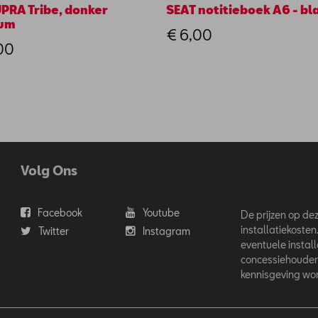
UPRA Tribe, donker
SEAT notitieboek A6 - b
ium
€ 6,00
00
Volg Ons
Facebook
Youtube
De prijzen op deze
installatiekosten
Twitter
Instagram
eventuele instal
concessiehouder
kennisgeving wor