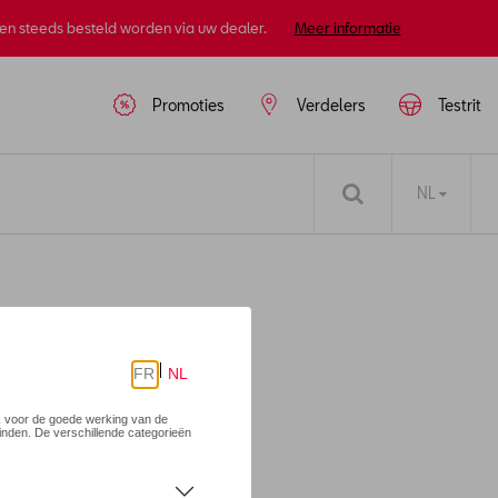
nen steeds besteld worden via uw dealer.
Meer informatie
Promoties
Verdelers
Testrit
NL