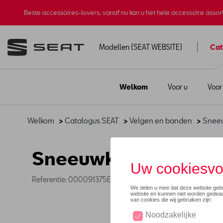
Beste accessoires-lovers, vanaf nu kan u het hele accessoire asso
Modellen (SEAT WEBSITE)
Cat
Welkom
Voor u
Voor
Welkom
>
Catalogus SEAT
>
Velgen en banden
>
Sneeu
Sneeuwkettingen - 
Referentie: 000091375EM