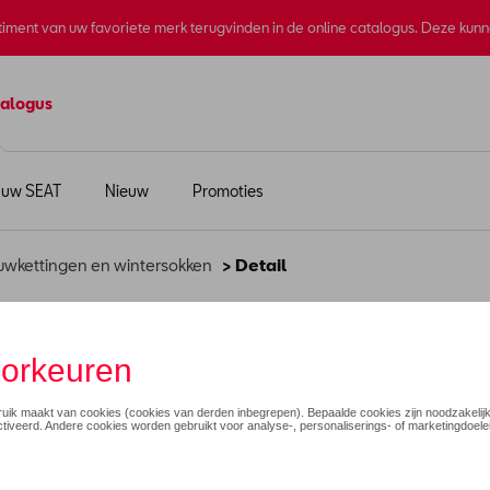
rtiment van uw favoriete merk terugvinden in de online catalogus. Deze kun
alogus
 uw SEAT
Nieuw
Promoties
wkettingen en wintersokken
> Detail
Banden 195/55R16
€ 245,27