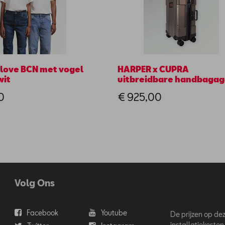
 love BCN met vogel
HARPER x CUPRA
wit
uitbreidbare handbaga
0
€ 925,00
Volg Ons
Facebook
Youtube
De prijzen op deze
installatiekosten