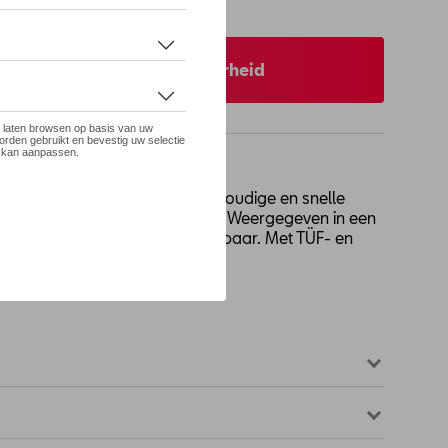
 op stock
 uw dealer voor beschikbaarheid
eeuw. 100% textielproduct. Eenvoudige en snelle
 en gemakkelijk op te bergen. Weergegeven in een
ingstabel. Wasbaar en herbruikbaar. Met TÜF- en