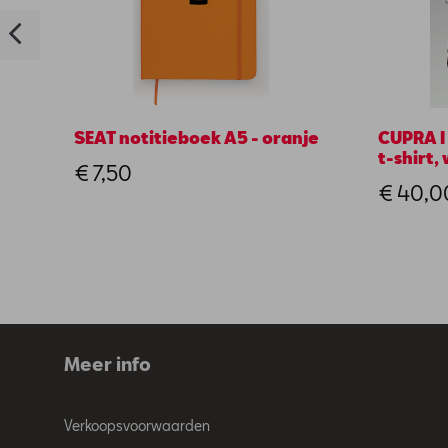
SEAT notitieboek A5 - oranje
CUPRA I
t-shirt, 
€ 7,50
€ 40,0
Meer info
Verkoopsvoorwaarden