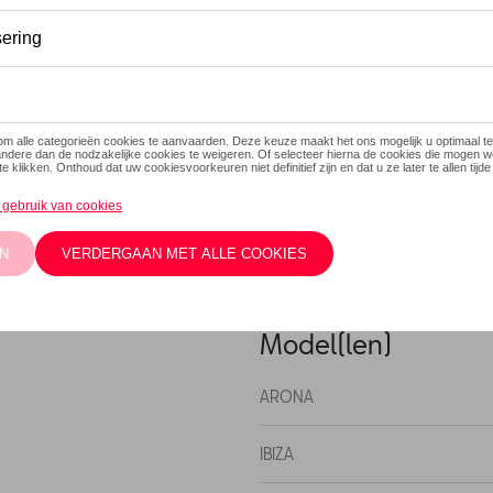
Dit product is momenteel niet
Contacteer
Beschrijving
Verbeterde grip op ijs en sn
montage en demontage. Licht
plastic zak met een toepass
GS-certificering.
Model(len)
ARONA
IBIZA