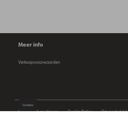
Meer info
Verkoopsvoorwaarden
Cookies
Wettelijke bepalingen
Cookie Policy
Privacybeleid
© 2026 D