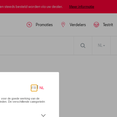
nen steeds besteld worden via uw dealer.
Meer informatie
Promoties
Verdelers
Testrit
NL