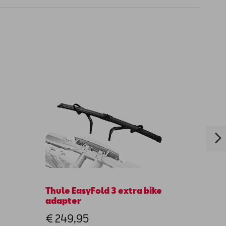
Thule EasyFold 3 extra bike
Besch
adapter
achte
€ 249,95
€ 26