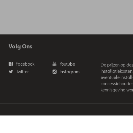
Volg Ons
Facebook
Youtube
De prijzen op deze
installatiekosten
Twitter
Instagram
eventuele instal
concessiehouder
kennisgeving wor
'Ieteren Automotive SA/NV. Tous droits réservés / Alle rechten voor