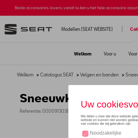
Beste accessoires-lovers, vanaf nu kan u het hele accessoire asso
Modellen (SEAT WEBSITE)
Cat
Welkom
Voor u
Voor
Welkom
>
Catalogus SEAT
>
Velgen en banden
>
Sneeu
Sneeuwkettingband 
Referentie: 000091303B