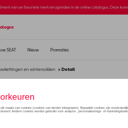
rtiment van uw favoriete merk terugvinden in de online catalogus. Deze kun
alogus
 uw SEAT
Nieuw
Promoties
wkettingen en wintersokken
> Detail
175/70R14
€ 95,35