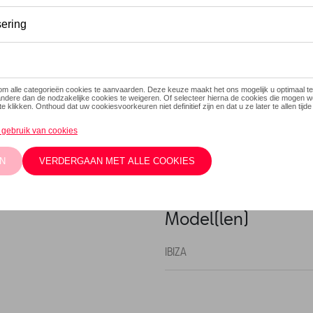
Dit product is momenteel niet
Contacteer
Beschrijving
Voor minder ruimte, maximaal
één hand. Automatische span
om aan te passen aan gereduc
Inclusief matten en handsch
Model(len)
IBIZA