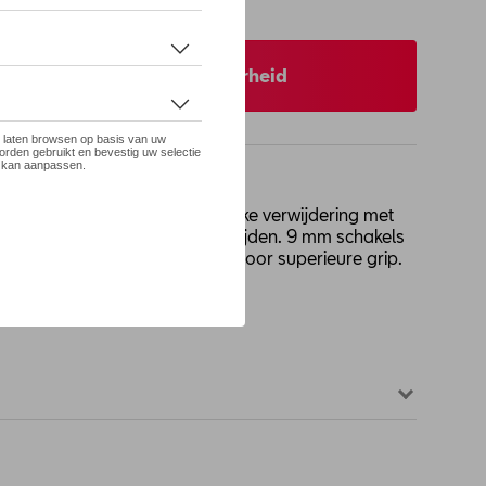
 op stock
 uw dealer voor beschikbaarheid
 installatiegemak, onmiddellijke verwijdering met
ningsaanpassing tijdens het rijden. 9 mm schakels
eerde wielkasten. X-ketting voor superieure grip.
oenen.