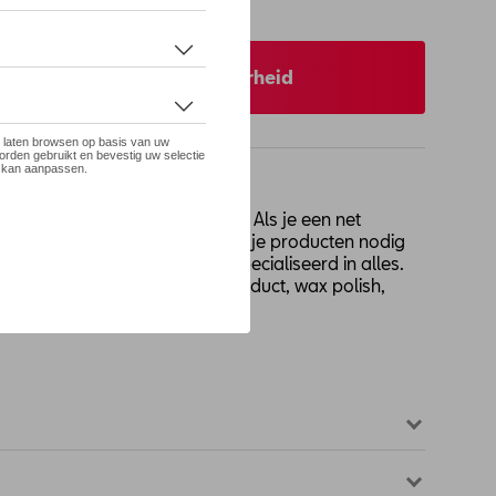
 op stock
 uw dealer voor beschikbaarheid
zijn er verschillende niveaus. Als je een net
oed als nieuw wilt houden, heb je producten nodig
Deze professionele kit is gespecialiseerd in alles.
ic care product, leer care product, wax polish,
gssponsje. Genieten van.