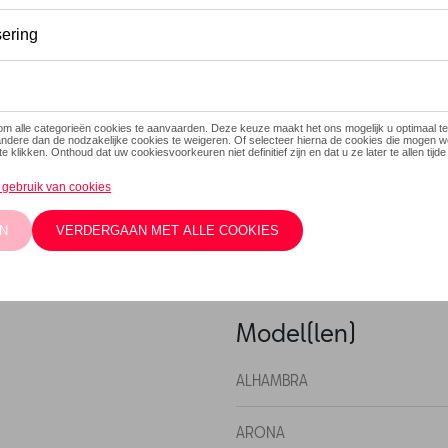
Dit product is momenteel niet
Contacteer
Beschrijving
Als het om schoonmaken gaat, 
persoon bent en dingen zo g
om de uitdaging aan te gaan. 
Het bevat wax shampoo, plast
glass polish en een reinigin
Model(len)
ALHAMBRA
ARONA