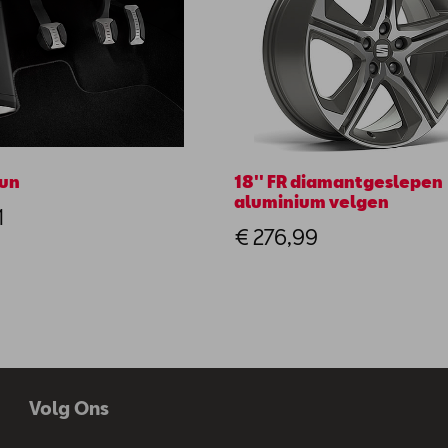
LEON
LEON NF
MII
MII ELECTRIC
un
18'' FR diamantgeslepen
aluminium velgen
NEW ARONA
1
€ 276,99
NEW IBIZA
TARRACO
TOLEDO
Volg Ons