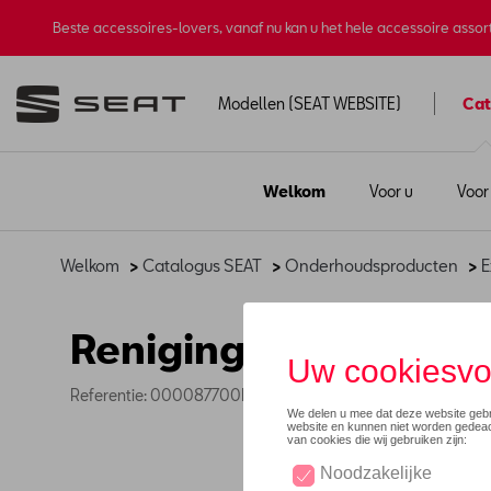
Beste accessoires-lovers, vanaf nu kan u het hele accessoire asso
Modellen (SEAT WEBSITE)
Cat
Welkom
Voor u
Voor
Welkom
>
Catalogus SEAT
>
Onderhoudsproducten
>
E
Renigingskit
Referentie: 000087700BA