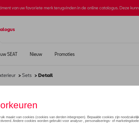
rtiment van uw favoriete merk terugvinden in de online catalogus. Deze kun
alogus
 uw SEAT
Nieuw
Promoties
xterieur
>
Sets
> Detail
€ 16,00