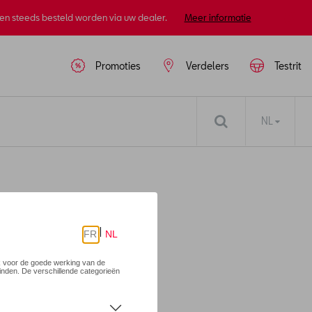
nen steeds besteld worden via uw dealer.
Meer informatie
Promoties
Verdelers
Testrit
NL