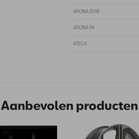
ARONA 2018
ARONA PA
ATECA
ATECA 2018
ATECA PA
CUPRA
Aanbevolen producten
IBIZA
IBIZA PA