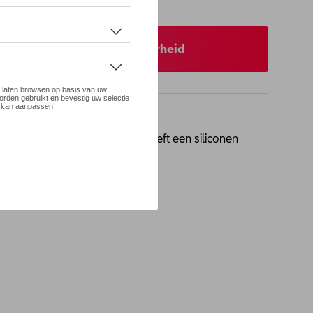
 op stock
 uw dealer voor beschikbaarheid
emaakt van BPA-vrij Tritan en heeft een siliconen
: 600 ml.