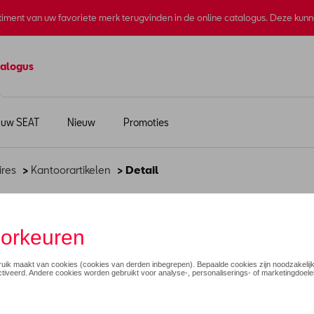
rtiment van uw favoriete merk terugvinden in de online catalogus. Deze kun
alogus
 uw SEAT
Nieuw
Promoties
ires
>
Kantoorartikelen
> Detail
€ 28,00