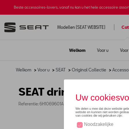
Beste accessoires-lovers, vanaf nu kan u het hele accessoire asso
Modellen (SEAT WEBSITE)
Cat
Welkom
Voor u
Voor
Welkom
>
Voor u
>
SEAT
>
Original Collectie
>
Accesso
SEAT drinkfles Tritan
Referentie: 6H1069601A KCB