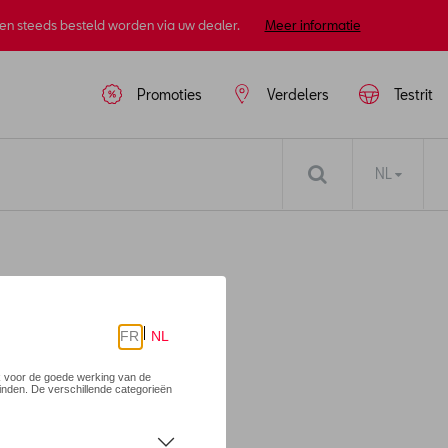
nen steeds besteld worden via uw dealer.
Meer informatie
Promoties
Verdelers
Testrit
NL