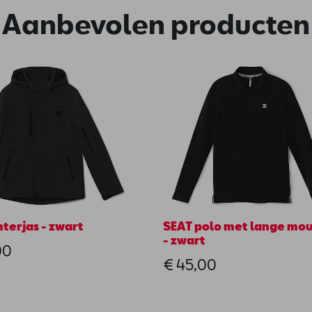
Aanbevolen producten
terjas - zwart
SEAT polo met lange mo
- zwart
00
€ 45,00