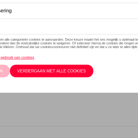
Dit product is momenteel niet
Contacteer
Beschrijving
De SEAT Tritan drinkfles is g
afsluitbare draaidop. Inhoud