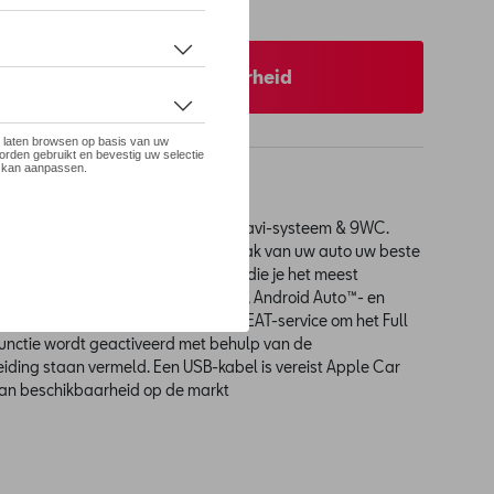
 op stock
 uw dealer voor beschikbaarheid
adio's. 3 (MIB3) – PR: 8AW/8AR – Navi-systeem & 9WC.
ig met het Full Link-systeem en maak van uw auto uw beste
iek, je agenda, kaarten en de apps die je het meest
roid als iOS dankzij de MirrorLink™-, Android Auto™- en
Neem contact op met de erkende SEAT-service om het Full
functie wordt geactiveerd met behulp van de
eiding staan vermeld. Een USB-kabel is vereist Apple Car
k van beschikbaarheid op de markt