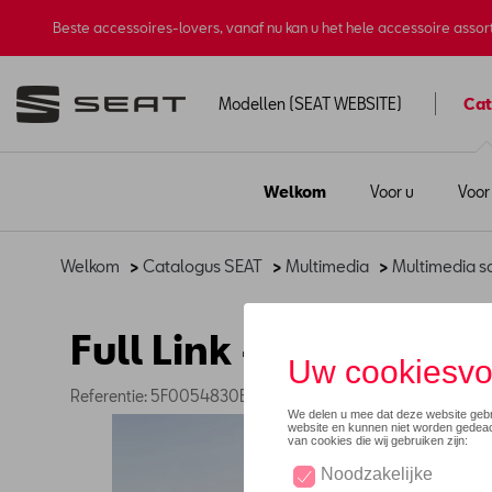
Beste accessoires-lovers, vanaf nu kan u het hele accessoire asso
Modellen (SEAT WEBSITE)
Cat
Welkom
Voor u
Voor
Welkom
>
Catalogus SEAT
>
Multimedia
>
Multimedia 
Full Link - MIB3 (PR
Referentie: 5F0054830E