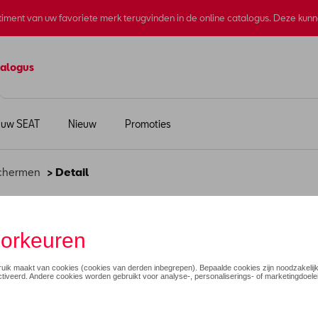
rtiment van uw favoriete merk terugvinden in de online catalogus. Deze kun
alogus
 uw SEAT
Nieuw
Promoties
schermen
> Detail
: 8AW/8AR + 9WC)
€ 265,00