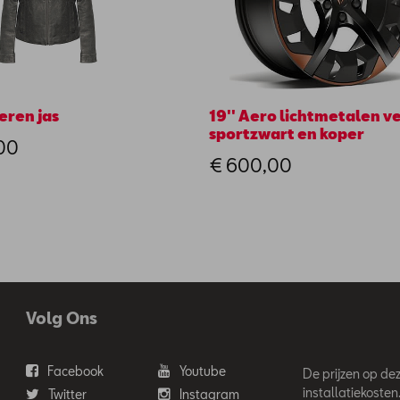
eren jas
19'' Aero lichtmetalen ve
sportzwart en koper
00
€ 600,00
Volg Ons
Facebook
Youtube
De prijzen op deze
installatiekosten
Twitter
Instagram