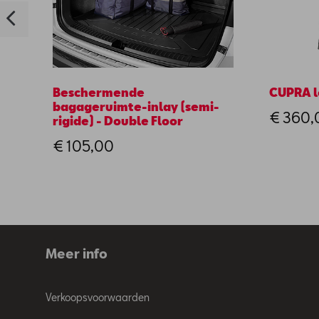
Beschermende
CUPRA l
bagageruimte-inlay (semi-
€ 360,
rigide) - Double Floor
€ 105,00
Meer info
Verkoopsvoorwaarden