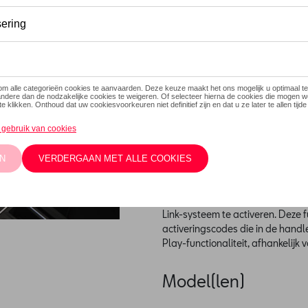
Dit product is momenteel niet
Contacteer
Beschrijving
Alleen compatibel met MIB Gen-r
Verbind uw mobiel met uw voertu
reisgenoot. Toegang tot al je muz
gebruikt. Hij werkt met zowel And
Apple CarPlay™-technologieën. 
Link-systeem te activeren. Deze 
activeringscodes die in de handl
Play-functionaliteit, afhankelij
Model(len)