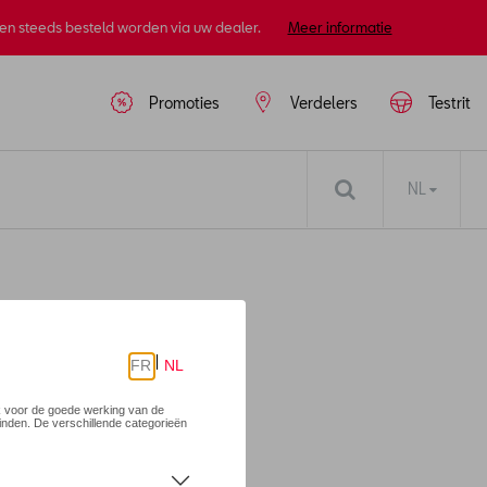
nen steeds besteld worden via uw dealer.
Meer informatie
Promoties
Verdelers
Testrit
NL