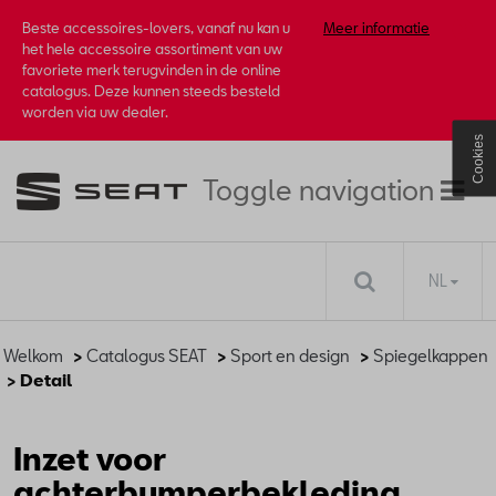
Beste accessoires-lovers, vanaf nu kan u
Meer informatie
het hele accessoire assortiment van uw
favoriete merk terugvinden in de online
catalogus. Deze kunnen steeds besteld
worden via uw dealer.
Cookies
Toggle navigation
NL
Welkom
>
Catalogus SEAT
>
Sport en design
>
Spiegelkappen
> Detail
Inzet voor
achterbumperbekleding,