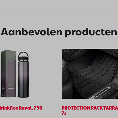
Aanbevolen producten
rinkfles Raval, 750
PROTECTION PACK TARR
7s