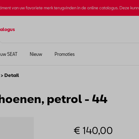
rtiment van uw favoriete merk terugvinden in de online catalogus. Deze kun
alogus
 uw SEAT
Nieuw
Promoties
> Detail
oenen, petrol - 44
€ 140,00