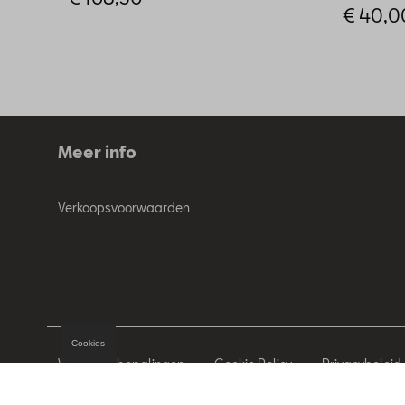
€ 40,0
Meer info
Verkoopsvoorwaarden
Cookies
Wettelijke bepalingen
Cookie Policy
Privacybeleid
© 2026 D