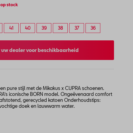
 op stock
41
40
39
38
37
36
 uw dealer voor beschikbaarheid
en pure stijl met de Mikakus x CUPRA schoenen.
PRA's iconische BORN model. Ongeëvenaard comfort
erafstotend, gerecycled katoen Onderhoudstips:
n vochtige doek en lauwwarm water.