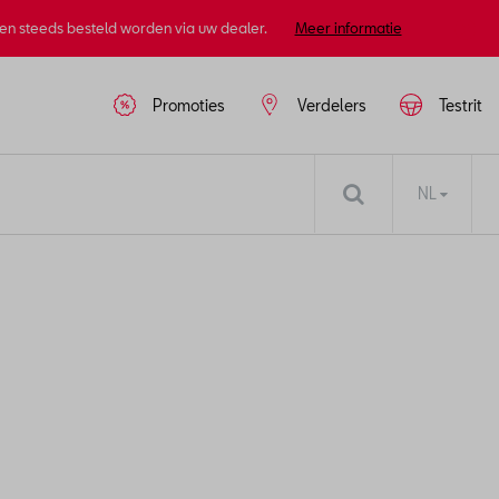
nen steeds besteld worden via uw dealer.
Meer informatie
Promoties
Verdelers
Testrit
NL