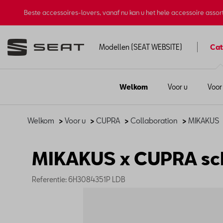
Beste accessoires-lovers, vanaf nu kan u het hele accessoire asso
Modellen (SEAT WEBSITE)
Cat
Welkom
Voor u
Voor
Welkom
>
Voor u
>
CUPRA
>
Collaboration
>
MIKAKUS
MIKAKUS x CUPRA sch
Referentie: 6H3084351P LDB