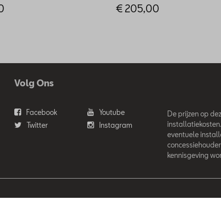
0
€ 205,00
Volg Ons
Facebook
Youtube
De prijzen op deze
installatiekosten
Twitter
Instagram
eventuele instal
concessiehouder
kennisgeving wor
'Ieteren Automotive SA/NV. Tous droits réservés / Alle rechten voor