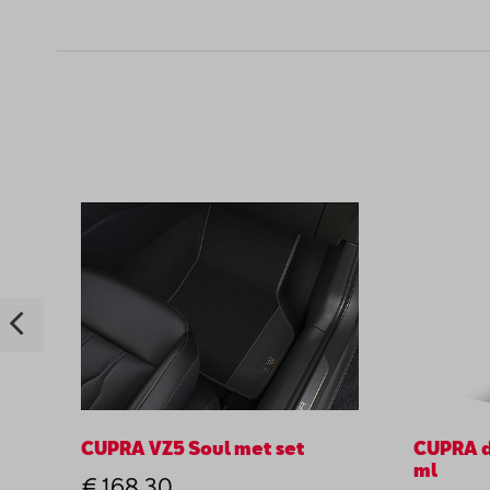
CUPRA VZ5 Soul met set
CUPRA d
ml
€ 168,30