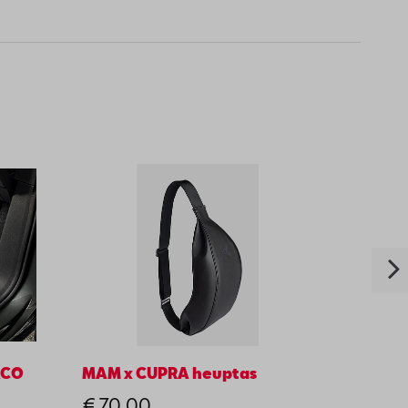
ACO
MAM x CUPRA heuptas
SEAT 
€ 70,00
€ 9,9