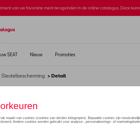
rtiment van uw favoriete merk terugvinden in de online catalogus. Deze kun
alogus
 uw SEAT
Nieuw
Promoties
>
Sleutelbescherming
> Detail
sleutelklep
€ 33,00