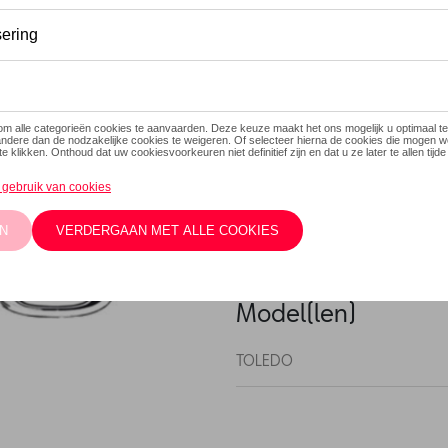
Dit product is momenteel niet
Contacteer
Beschrijving
Sleutelhoes gemaakt van ho
sleutel garanderen. Het past 
ontwerp met de naam van he
plakband. Installatie-instruc
Model(len)
TOLEDO