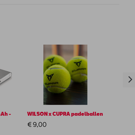
Ah -
WILSON x CUPRA padelballen
Trekh
€ 9,00
€ 170