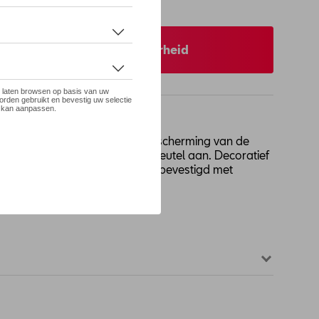
 op stock
 uw dealer voor beschikbaarheid
ogwaardige materialen die bescherming van de
zich perfect aan de originele sleutel aan. Decoratief
t automodel (TOLEDO), het is bevestigd met
ties inbegrepen.