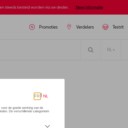
nen steeds besteld worden via uw dealer.
Meer informatie
Promoties
Verdelers
Testrit
NL