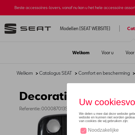
Beste accessoires-lovers, vanaf nu kan u het hele accessoire asso
Modellen (SEAT WEBSITE)
Cat
Welkom
Voor u
Voor
Welkom
>
Catalogus SEAT
>
Comfort en bescherming
Decoratieve TOLEDO-
Referentie: 000087013S