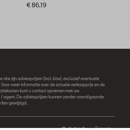
€ 86,19
€ 130
 site zijn adviesprijzen (incl. btw), exclusief eventuele
. Voor meer informatie over de actuele verkoopprijs en de
latiekosten kunt u contact opnemen met uw
 / agent. De adviesprijzen kunnen zonder voorafgaande
den gewijzigd.
Nederlands
Français