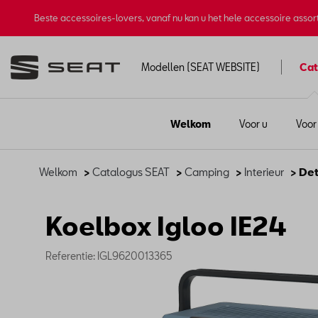
Beste accessoires-lovers, vanaf nu kan u het hele accessoire asso
Modellen (SEAT WEBSITE)
Cat
Welkom
Voor u
Voor
Welkom
>
Catalogus SEAT
>
Camping
>
Interieur
> Det
Koelbox Igloo IE24
Referentie: IGL9620013365