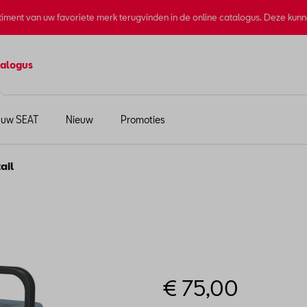
rtiment van uw favoriete merk terugvinden in de online catalogus. Deze kun
alogus
 uw SEAT
Nieuw
Promoties
ail
€ 75,00