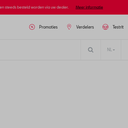
nen steeds besteld worden via uw dealer.
Meer informatie
Promoties
Verdelers
Testrit
NL