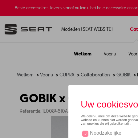
Beste accessoires-lovers, vanaf nu kan u het hele accessoire asso
Modellen (SEAT WEBSITE)
Cat
Welkom
Voor u
Voor
Welkom
>
Voor u
>
CUPRA
>
Collaboration
>
GOBIK
> 
GOBIK x CUPRA wiele
Referentie: 1L0084610AA