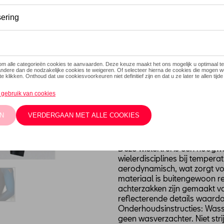
Dit product is momenteel niet
Maat
XXS
XXL
L
M
Contacteer
Beschrijving
Deze wielertrui is een hoogw
wielerdisciplines bij temperat
aerodynamisch, wat zorgt vo
materiaal is buitengewoon 
achterzakken zijn gemaakt v
reflecterende details waardoo
Onderhoudsinstructies: Wass
geen wasverzachter. Niet strij