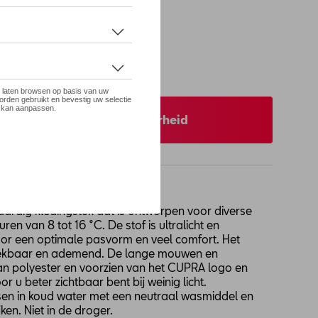
 op stock
S
XS
 uw dealer voor beschikbaarheid
aardig kledingstuk dat is ontworpen voor diverse
uren van 8 tot 16 °C. De stof is ultralicht en
or een optimale pasvorm en veel comfort. Het
rekbaar en ademend. De lange mouwen en
an polyester en voorzien van het CUPRA logo en
r u beter zichtbaar bent bij weinig licht.
en in koud water met een neutraal wasmiddel en
ken. Niet in de droger.