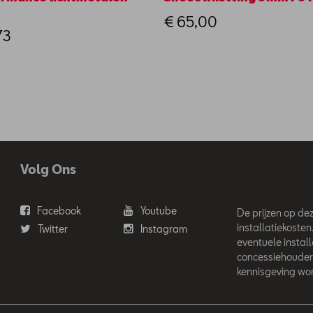
€ 65,00
73
Volg Ons
Facebook
Youtube
De prijzen op deze
installatiekosten
Twitter
Instagram
eventuele instal
concessiehouder
kennisgeving wor