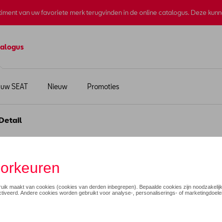
rtiment van uw favoriete merk terugvinden in de online catalogus. Deze kun
alogus
 uw SEAT
Nieuw
Promoties
Detail
rtrui met lange mouwen 
€ 140,00