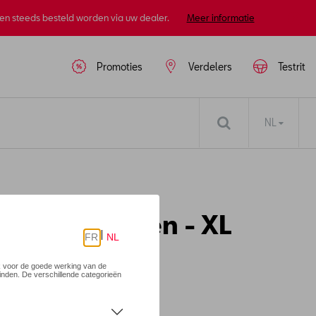
nen steeds besteld worden via uw dealer.
Meer informatie
Promoties
Verdelers
Testrit
NL
voor vrouwen - XL