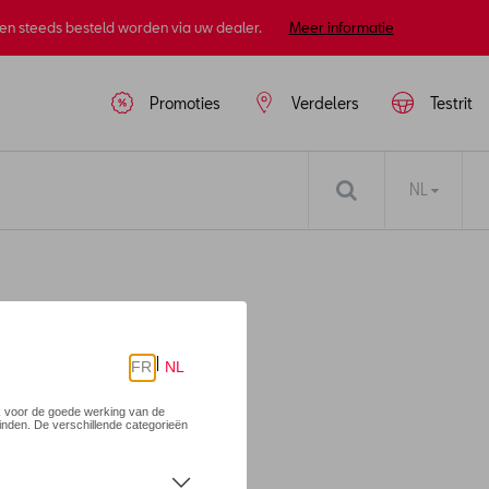
nen steeds besteld worden via uw dealer.
Meer informatie
Promoties
Verdelers
Testrit
NL
en - XL