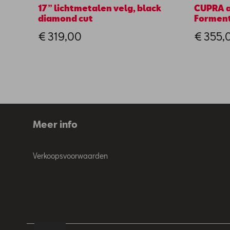
17” lichtmetalen velg, black
CUPRA a
diamond cut
Formen
€ 319,00
€ 355,
Meer info
Verkoopsvoorwaarden