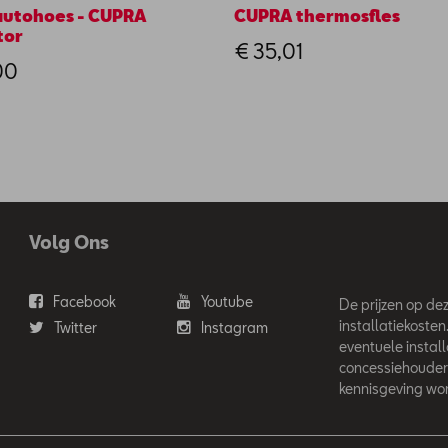
utohoes - CUPRA
CUPRA thermosfles
tor
€ 35,01
00
Volg Ons
Facebook
Youtube
De prijzen op deze
installatiekosten
Twitter
Instagram
eventuele instal
concessiehouder
kennisgeving wor