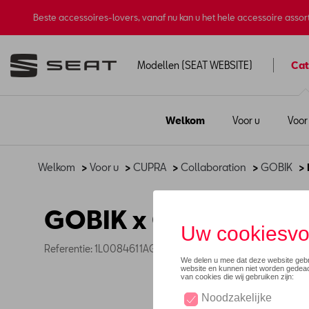
Beste accessoires-lovers, vanaf nu kan u het hele accessoire asso
Modellen (SEAT WEBSITE)
Cat
Welkom
Voor u
Voor
Welkom
>
Voor u
>
CUPRA
>
Collaboration
>
GOBIK
> 
GOBIK x CUPRA lange
Referentie: 1L0084611AG