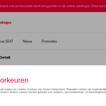
rtiment van uw favoriete merk terugvinden in de online catalogus. Deze kun
alogus
 uw SEAT
Nieuw
Promoties
Detail
 wielerbroek voor vrouw
€ 195,00