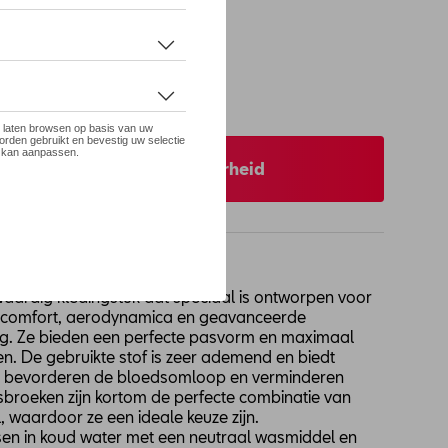
 op stock
XS
XXS
 uw dealer voor beschikbaarheid
waardig kledingstuk dat speciaal is ontworpen voor
aar comfort, aerodynamica en geavanceerde
ing. Ze bieden een perfecte pasvorm en maximaal
en. De gebruikte stof is zeer ademend en biedt
e, bevorderen de bloedsomloop en verminderen
sbroeken zijn kortom de perfecte combinatie van
jl, waardoor ze een ideale keuze zijn.
en in koud water met een neutraal wasmiddel en