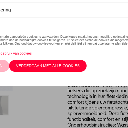
Dit product is momenteel niet
Maat
XXL
L
M
S
Contacteer
Beschrijving
Deze fietsbroek is een hoog
fietsers die op zoek zijn n
technologie in hun fietskled
comfort tijdens uw fietstocht
uitstekende spiercompressi
spiervermoeidheid. Deze fiet
functionaliteit, comfort en sti
Onderhoudsinstructies: Wass