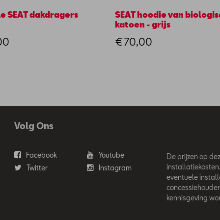
le SEAT dakdragers
SEAT hoodie van biologis
katoen - grijs
00
€ 70,00
Volg Ons
Facebook
Youtube
De prijzen op deze
installatiekosten
Twitter
Instagram
eventuele instal
concessiehouder
kennisgeving wor