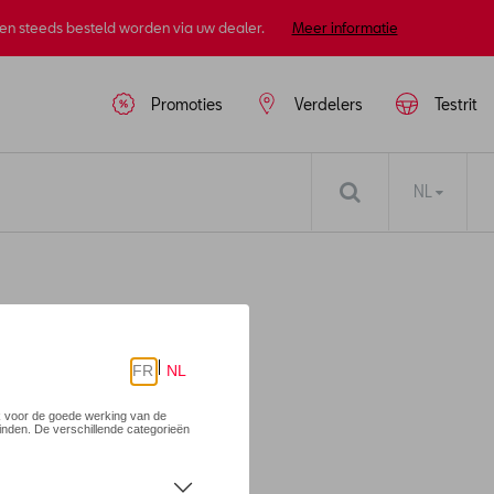
nen steeds besteld worden via uw dealer.
Meer informatie
Promoties
Verdelers
Testrit
NL