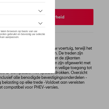
 op stock
 uw dealer voor beschikbaarheid
terken het SUV-karakter van uw voertuig, terwijl het
e krijgen en het dak te beladen. De treden zijn
plateerd aluminium en zijn aan de zijkanten
stof eindkappen. De loopvlakken zijn afgewerkt met
met antislipeffect, waardoor een veilige toegang tot
eerd. Compatibel met spatbordrokken. Overzicht
nclusief alle benodigde bevestigingsonderdelen -
g belasting op elke trede -Voldoet aan vereisten
iet compatibel voor PHEV-versies.