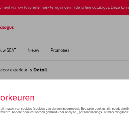
rtiment van uw favoriete merk terugvinden in de online catalogus. Deze kun
alogus
 uw SEAT
Nieuw
Promoties
ecor exterieur
> Detail
€ 950,00