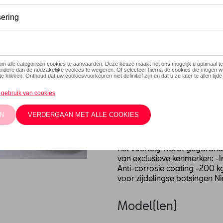
Dit product is momenteel niet
Contacteer
Beschrijving
Opstapjes aan de zijkant vers
gemakkelijker is om toegang t
gemaakt van geanodiseerd ge
afgesloten met zwarte kunst
een zwarte kunststofcoating 
het voertuig wordt gegarand
van exclusieve kenmerken: -I
Anti-corrosie coating -200 k
voor zijdelingse botsingen N
Model(len)