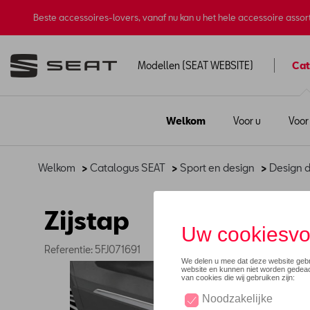
Beste accessoires-lovers, vanaf nu kan u het hele accessoire asso
Modellen (SEAT WEBSITE)
Cat
Welkom
Voor u
Voor
Welkom
>
Catalogus SEAT
>
Sport en design
>
Design d
Zijstap
Referentie: 5FJ071691