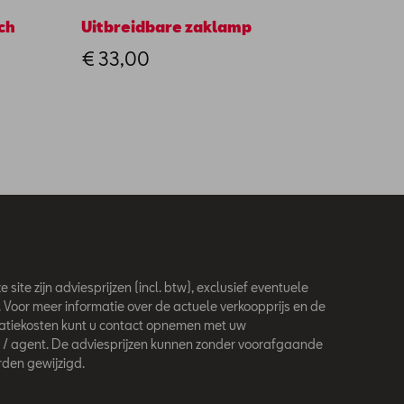
ch
Uitbreidbare zaklamp
Veilig
honde
€ 33,00
€ 28
 site zijn adviesprijzen (incl. btw), exclusief eventuele
. Voor meer informatie over de actuele verkoopprijs en de
latiekosten kunt u contact opnemen met uw
 / agent. De adviesprijzen kunnen zonder voorafgaande
den gewijzigd.