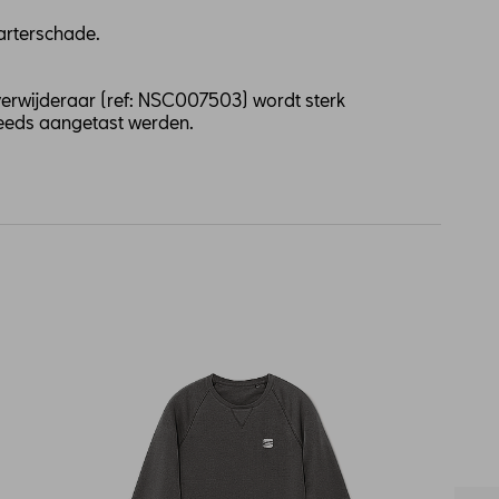
arterschade.
verwijderaar (ref: NSC007503) wordt sterk
reeds aangetast werden.