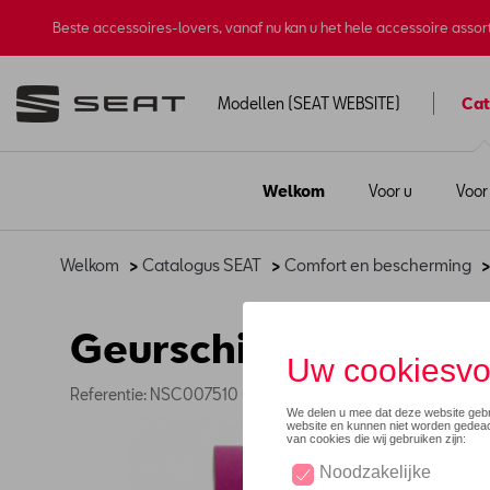
Beste accessoires-lovers, vanaf nu kan u het hele accessoire asso
Modellen (SEAT WEBSITE)
Cat
Welkom
Voor u
Voor
Welkom
>
Catalogus SEAT
>
Comfort en bescherming
>
Geurschijf
Referentie: NSC007510