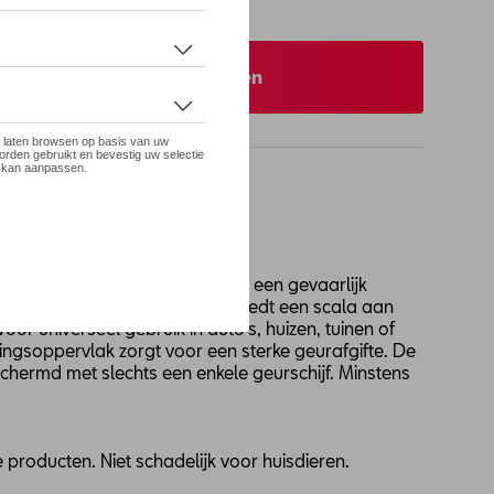
eer uw dealer om te bestellen
- geurconcentraat
king - ruikt voor de marter als een gevaarlijk
 is eenvoudig te gebruiken en biedt een scala aan
or universeel gebruik in auto's, huizen, tuinen of
ngsoppervlak zorgt voor een sterke geurafgifte. De
hermd met slechts een enkele geurschijf. Minstens
e producten. Niet schadelijk voor huisdieren.