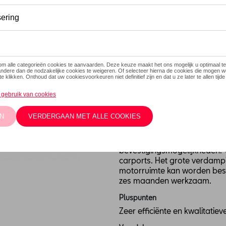
Op voorraad
Contact
Introductie
Krachtig actief bestanddeel 
Beschrijving
Geurschijf met langdurige wer
roofdier. De praktische haak
bevestigingsmogelijkheden. Vo
carports. Het grote verdampi
motorruimte kan worden besc
zes maanden werkzaam.
Pluspunten
Zeer efficiënte en kwalitatiev