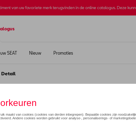
rtiment van uw favoriete merk terugvinden in de online catalogus. Deze kun
alogus
 uw SEAT
Nieuw
Promoties
 Detail
€ 20,41