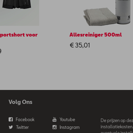
portshort voor
Allesreiniger 500ml
n
€ 35,01
9
Volg Ons
Facebook
Youtube
De prijzen op deze
installatiekosten
Twitter
Instagram
eventuele instal