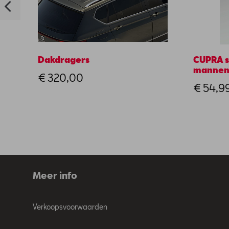
Dakdragers
CUPRA s
manne
€ 320,00
€ 54,9
Meer info
Verkoopsvoorwaarden