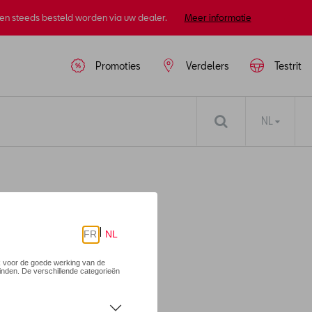
nen steeds besteld worden via uw dealer.
Meer informatie
Promoties
Verdelers
Testrit
NL