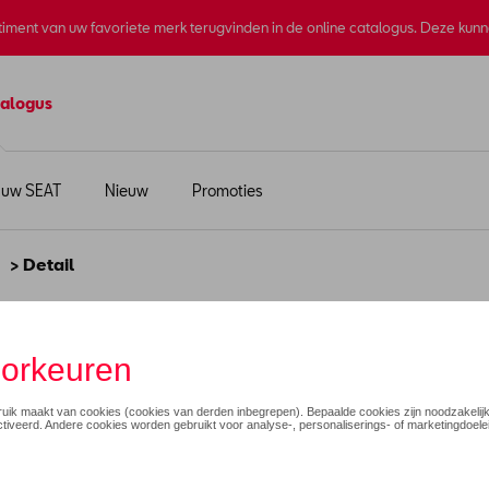
rtiment van uw favoriete merk terugvinden in de online catalogus. Deze kun
alogus
 uw SEAT
Nieuw
Promoties
> Detail
 unisex, groen - L
€ 80,01