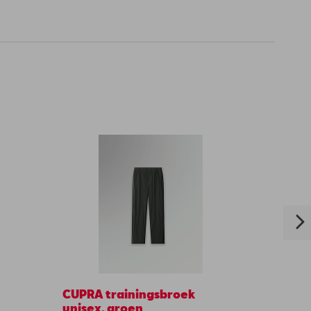
CUPRA trainingsbroek
Bagag
unisex, groen