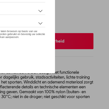
 op stock
 uw dealer voor beschikbaarheid
roek combineert urban design met functionele
dagelijks gebruik, stadsactiviteiten, lichte training
het sporten. Winddicht en ademend materiaal zorgt
eflecterende details en technische elementen een
ling geven. Gemaakt van 100% nylon (buiten- en
30°C; niet in de droger; niet geschikt voor sporten