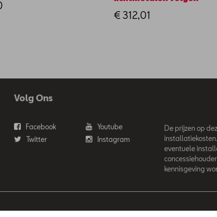
0
€ 312,01
Volg Ons
Facebook
Youtube
De prijzen op deze
installatiekosten
Twitter
Instagram
eventuele instal
concessiehouder
kennisgeving wor