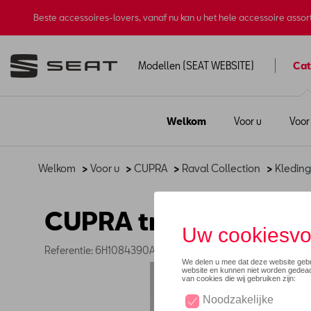
Beste accessoires-lovers, vanaf nu kan u het hele accessoire asso
Modellen (SEAT WEBSITE)
Cat
Welkom
Voor u
Voor
Welkom
>
Voor u
>
CUPRA
>
Raval Collection
>
Kleding
CUPRA trainingsbroek
Referentie: 6H1084390A AAD