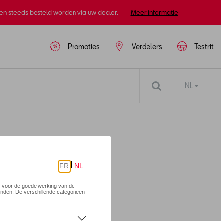
nen steeds besteld worden via uw dealer.
Meer informatie
Promoties
Verdelers
Testrit
NL