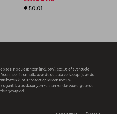
€ 20
€ 80,01
 site zijn adviesprijzen (incl. btw), exclusief eventuele
. Voor meer informatie over de actuele verkoopprijs en de
latiekosten kunt u contact opnemen met uw
 / agent. De adviesprijzen kunnen zonder voorafgaande
den gewijzigd.
Nederlands
Français