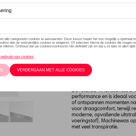
Dit product is momenteel niet
Maat
XL
M
S
XS
Contacteer
Beschrijving
De relaxed-fit functionele b
performance en is ideaal voor 
of ontspannen momenten na 
voor draagcomfort, terwijl r
moderne, opvallende uitstra
voeringstof). Machinewas op 
met veel transpiratie.