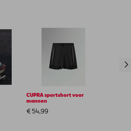
CUPRA sportshort voor
Spatl
mannen
€ 49
€ 54,99