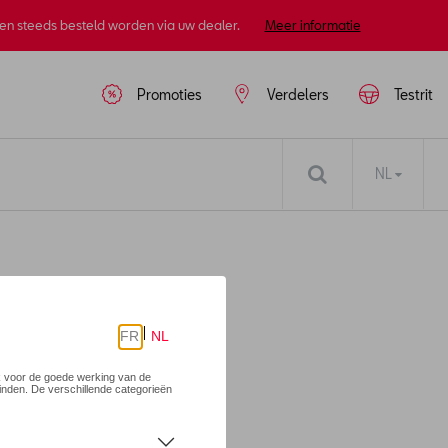
nen steeds besteld worden via uw dealer.
Meer informatie
Promoties
Verdelers
Testrit
NL