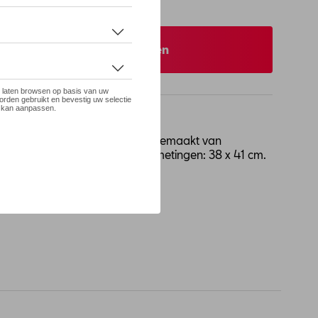
eer uw dealer om te bestellen
 tassen van dit type, maar dan gemaakt van
voor jou én voor het milieu. Afmetingen: 38 x 41 cm.