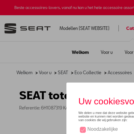
Beste accessoires-lovers, vanaf nu kan u het hele accessoire asso
Modellen (SEAT WEBSITE)
Cat
Welkom
Voor u
Voor
Welkom
>
Voor u
>
SEAT
>
Eco Collectie
>
Accessoires
SEAT totebag van bio
Referentie: 6H1087319 KAI