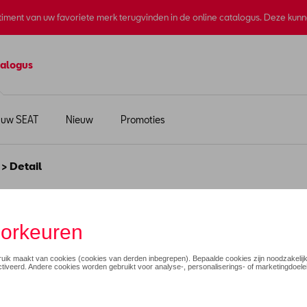
rtiment van uw favoriete merk terugvinden in de online catalogus. Deze kun
alogus
 uw SEAT
Nieuw
Promoties
> Detail
logisch katoen
€ 9,99