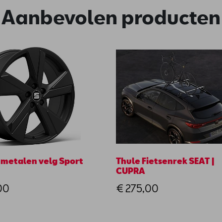
Aanbevolen producten
htmetalen velg Sport
Thule Fietsenrek SEAT |
CUPRA
00
€ 275,00