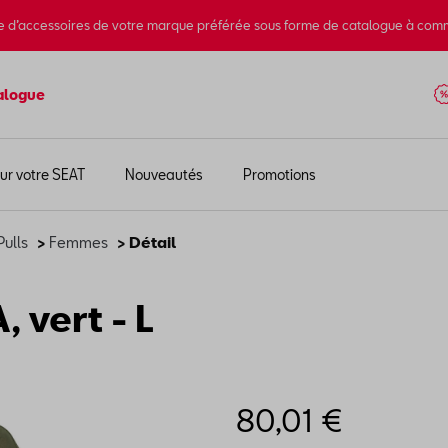
e d’accessoires de votre marque préférée sous forme de catalogue à com
alogue
ur votre SEAT
Nouveautés
Promotions
Pulls
>
Femmes
> Détail
 vert - L
80,01 €