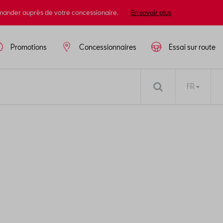
mander auprès de votre concessionaire.
En savoir plus
Promotions
Concessionnaires
Essai sur route
FR