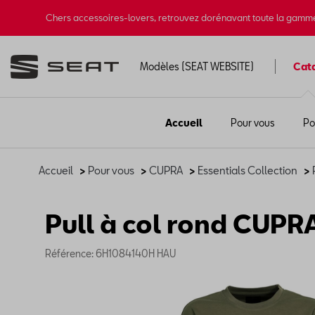
Chers accessoires-lovers, retrouvez dorénavant toute la gamm
Modèles (SEAT WEBSITE)
Cat
Accueil
Pour vous
Po
Accueil
>
Pour vous
>
CUPRA
>
Essentials Collection
>
Pull à col rond CUPRA,
Référence: 6H1084140H HAU