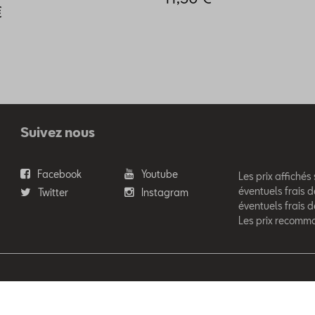
€
Suivez nous
Facebook
Youtube
Les prix affichés
éventuels frais d
Twitter
Instagram
éventuels frais 
Les prix recomm
'Ieteren Automotive SA/NV. Tous droits réservés / Alle rechten voor