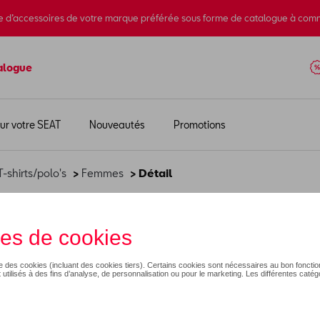
e d’accessoires de votre marque préférée sous forme de catalogue à com
alogue
ur votre SEAT
Nouveautés
Promotions
T-shirts/polo's
>
Femmes
> Détail
A, moonslate
54,99 €