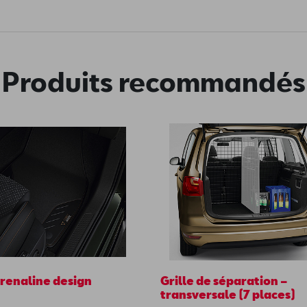
Produits recommandés
drenaline design
Grille de séparation –
transversale (7 places)