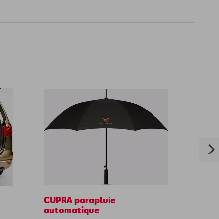
CUPRA parapluie
Kit de
automatique
armoir