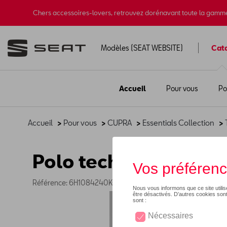
Chers accessoires-lovers, retrouvez dorénavant toute la gamm
Modèles (SEAT WEBSITE)
Cat
Accueil
Pour vous
Po
Accueil
>
Pour vous
>
CUPRA
>
Essentials Collection
>
Polo technique CUPR
Référence: 6H1084240KQIBJ