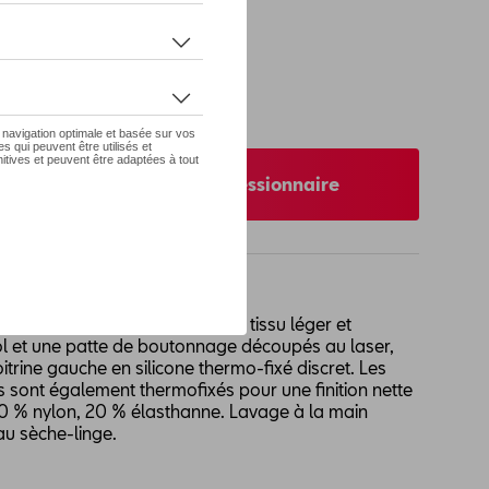
 pas de stock
S
XS
nibilité auprès de votre concessionnaire
ie performance et style dans un tissu léger et
col et une patte de boutonnage découpés au laser,
trine gauche en silicone thermo-fixé discret. Les
sont également thermofixés pour une finition nette
0 % nylon, 20 % élasthanne. Lavage à la main
au sèche-linge.