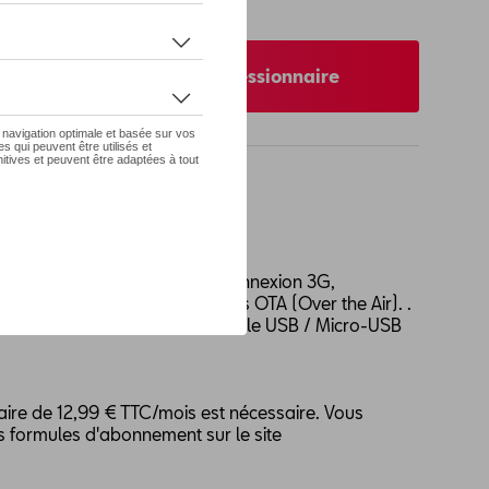
 pas de stock
nibilité auprès de votre concessionnaire
mat mini
format mini. Spécifications: connexion 3G,
ns, mises à jour automatiques OTA (Over the Air). .
argeur de voiture mono USB, câble USB / Micro-USB
re de 12,99 € TTC/mois est nécessaire. Vous
es formules d'abonnement sur le site