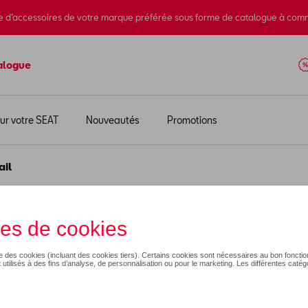
e d’accessoires de votre marque préférée sous forme de catalogue à com
alogue
ur votre SEAT
Nouveautés
Promotions
ail
179,00 €