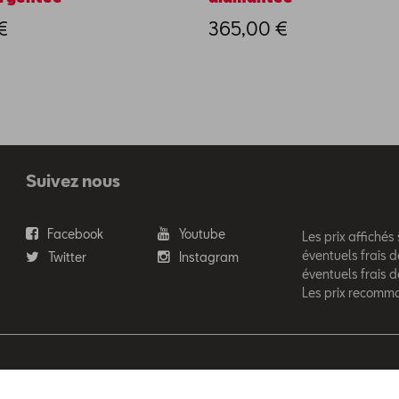
€
365,00 €
Suivez nous
Facebook
Youtube
Les prix affichés
éventuels frais d
Twitter
Instagram
éventuels frais 
Les prix recomm
'Ieteren Automotive SA/NV. Tous droits réservés / Alle rechten voor