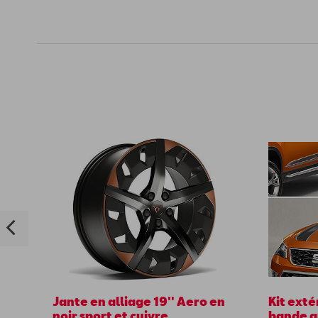
Jante en alliage 19'' Aero en
Kit exté
noir sport et cuivre
bande a