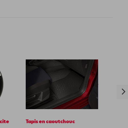
cite
Tapis en caoutchouc
Housse
protec