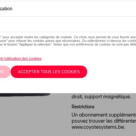
Ce produit n'est actuellement
Vérifiez la dispo
Introduction
L’avertisseur COYOTE en for
Description
Toutes les alertes Coyote au 
reconnaissance vocale, bouto
Dans la boîte: appareil, ch
droit, support magnétique.
Restrictions
Un abonnement supplémentai
pouvez trouver les différent
www.coyotesystems.be.