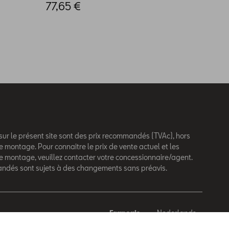
77,65 €
46,0
 sur le présent site sont des prix recommandés (TVAc), hors
e montage. Pour connaitre le prix de vente actuel et les
de montage, veuillez contacter votre concessionnaire/agent.
andés sont sujets à des changements sans préavis.
Français
Nederlands
behouden.