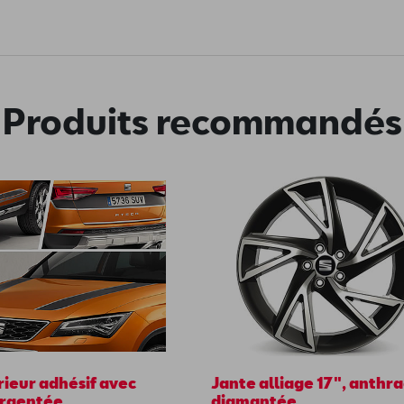
Produits recommandés
rieur adhésif avec
Jante alliage 17", anthra
rgentée
diamantée