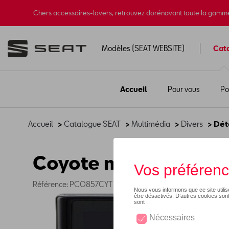
Chers accessoires-lovers, retrouvez dorénavant toute la gamm
Modèles (SEAT WEBSITE)
Cat
Accueil
Pour vous
Po
Accueil
>
Catalogue SEAT
>
Multimédia
>
Divers
> Dét
Coyote mini
Référence: PCO857CYT MIN